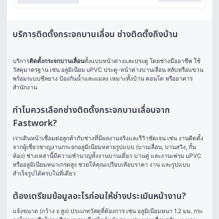
บริการติดตั้งกระจกบานเลื่อน ช่างติดตั้งถึงบ้าน
บริการ
ติดตั้งกระจกบานเลื่อน
ทั้งแบบหน้าต่างและประตู โดยช่างมืออาชีพ ใช้
วัสดุมาตรฐาน เช่น อลูมิเนียม uPVC ประตู-หน้าต่างบานเลื่อน สลับหรือแขวน 
พร้อมระบบซีลยาง ป้องกันน้ำและแมลง เหมาะทั้งบ้าน คอนโด หรืออาคาร
สำนักงาน
ทำไมควรเลือกช่างติดตั้งกระจกบานเลื่อนจาก
Fastwork?
เราเดินหน้าเชื่อมต่อลูกค้ากับช่างที่มีผลงานจริงและรีวิวชัดเจน เช่น งานติดตั้ง
จากผู้เชี่ยวชาญงานกระจกอลูมิเนียมหลายรูปแบบ (บานเลื่อน, บานสวิง, กั้น
ห้อง) ช่างเหล่านี้มีความชำนาญทั้งงานบานเดี่ยว บานคู่ และงานเฟรม uPVC 
หรืออลูมิเนียมหนาเกรดสูง ช่วยให้คุณเปรียบเทียบราคา งาน และรูปแบบ
สำเร็จรูปได้ครบในที่เดียว
ต้องเตรียมข้อมูลอะไรก่อนให้ช่างประเมินหน้างาน?
แจ้งขนาด (กว้าง x สูง) ประเภทวัสดุที่ต้องการ เช่น อลูมิเนียมหนา 1.2 มม. กระ