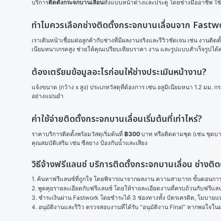
บริการ
ติดตั้งกระจกบานเลื่อน
ทั้งแบบหน้าต่างและประตู โดยช่างมืออาชีพ ใ
ทำไมควรเลือกช่างติดตั้งกระจกบานเลื่อนจาก Fast
เราเดินหน้าเชื่อมต่อลูกค้ากับช่างที่มีผลงานจริงและรีวิวชัดเจน เช่น งานต
เนียมหนาเกรดสูง ช่วยให้คุณเปรียบเทียบราคา งาน และรูปแบบสำเร็จรูปได้ค
ต้องเตรียมข้อมูลอะไรก่อนให้ช่างประเมินหน้างาน?
แจ้งขนาด (กว้าง x สูง) ประเภทวัสดุที่ต้องการ เช่น อลูมิเนียมหนา 1.2 ม
อย่างแม่นยำ
ค่าใช้จ่ายติดตั้งกระจกบานเลื่อนเริ่มต้นที่เท่าไหร่?
ราคาบริการติดตั้งพร้อมวัสดุเริ่มต้นที่ 
฿300
 บาท หรือคิดตามชุด (เช่น ชุดบา
คุณสมบัติเสริม เช่น ซีลยาง ป้องกันน้ำและเสียง
วิธีจ้างฟรีแลนซ์ บริการติดตั้งกระจกบานเลื่อน ช่างติ
1. ค้นหาฟรีแลนซ์ที่ถูกใจ โดยพิจารณาจากผลงาน ความสามารถ ขั้นตอนการทำ
2. พูดคุยรายละเอียดกับฟรีแลนซ์ โดยให้รายละเอียดงานที่ครบถ้วนกับฟรีแ
3. ชำระเงินผ่าน Fastwork โดยชำระได้ 3 ช่องทางทั้ง บัตรเครดิต, โมบายแบง
4. อนุมัติงานและรีวิว ตรวจสอบงานที่ได้รับ “อนุมัติงาน Final” หากพอใจ