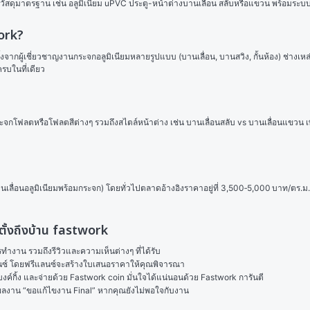
ช้วัสดุมาตรฐาน เช่น อลูมิเนียม uPVC ประตู-หน้าต่างบานเลื่อน สลับหรือแขวน พร้อมร
work?
ิดตั้งจากผู้เชี่ยวชาญงานกระจกอลูมิเนียมหลายรูปแบบ (บานเลื่อน, บานสวิง, กั้นห้อง) ช่า
รบในที่เดียว
ม. กระจกโฟลตหรือโฟลตสีต่างๆ รวมถึงสไตล์หน้าต่าง เช่น บานเลื่อนสลับ vs บานเลื่อนแข
นเลื่อนอลูมิเนียมพร้อมกระจก) โดยทั่วไปตลาดอ้างอิงราคาอยู่ที่ 3,500‑5,000 บาท/ตร.ม.
ดตั้งถึงบ้าน fastwork
งาน รวมถึงรีวิวและความเห็นต่างๆ ที่ได้รับ

ลนซ์ โดยฟรีแลนซ์จะสร้างใบเสนอราคาให้คุณพิจารณา

ค์กิ้ง และจ่ายด้วย Fastwork coin มั่นใจได้แน่นอนด้วย Fastwork การันตี

ในผลงาน “ขอแก้ไขงาน Final” หากคุณยังไม่พอใจกับงาน