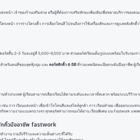
ต่งหน้า เจ้าของร้านเสริมสวย หรือผู้ที่ต้องการเสริมทักษะเพิ่มเติมเพื่อขยายบริการของตนเอ
์โครงหน้า การร่างโครงคิ้ว การเลือกโทนสี ไปจนถึงการใช้เครื่องสักและการดูแลหลังสักคิ้ว
ยคอร์สสั้น 2–3 วันจะอยู่ที่ 5,000–9,000 บาท ส่วนคอร์สเรียนเต็มรูปแบบพร้อมใบรับร
 สำหรับคนที่ชอบลุคฟุ้งนุ่ม และ 
คอร์สสักคิ้ว 6 มิติ
 ที่รวมเทคนิคละเอียดระดับมืออาชีพ ผู้เ
ามทั่วประเทศ ผู้เรียนสามารถเลือกเรียนได้ตามระดับและเวลาที่สะดวก พร้อมระบบรีวิวจาก
 เช่น การ 
เรียนแต่งหน้า
 เพื่อเข้าใจโทนสีและสไตล์ลูกค้า การ 
เรียนทำผม
 เพื่อออกแบบทร
รธุรกิจความงามแบบครบวงจร ทุกคอร์สสามารถจองได้ผ่าน 
เรียนพิเศษ
 บน Fastwork แพลต
สักคิ้วมืออาชีพ fastwork
งาน รวมถึงรีวิวและความเห็นต่างๆ ที่ได้รับ

ลนซ์ โดยฟรีแลนซ์จะสร้างใบเสนอราคาให้คุณพิจารณา
