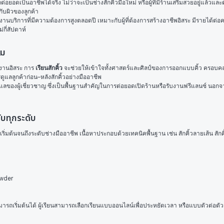
อดเป็นอาชีพได้จริง ไม่ว่าจะเป็นช่างสักคิ้วมือใหม่ หรือผู้ที่มีร้านเสริมสวยอยู่แล้วแล
กับผิวของลูกค้า
านบริการที่มีความต้องการสูงตลอดปี เหมาะกับผู้ที่ต้องการสร้างอาชีพอิสระ มีรายได้ต่อครั
่กี่สัปดาห์
ิม
งานอิสระ การ 
เรียนสักคิ้ว
 จะช่วยให้เข้าใจทั้งศาสตร์และศิลป์ของการออกแบบคิ้ว ครอบค
รดูแลลูกค้าก่อน–หลังสักคิ้วอย่างมืออาชีพ
ูแลของผู้เชี่ยวชาญ ซึ่งเป็นพื้นฐานสำคัญในการต่อยอดเปิดร้านหรือรับงานฟรีแลนซ์ นอกจากร
ับทุกระดับ
ริ่มต้นจนถึงระดับช่างมืออาชีพ เนื้อหาประกอบด้วยเทคนิคพื้นฐาน เช่น สักคิ้วลายเส้น สักคิ
owder
ามารถเริ่มต้นได้ ผู้เรียนสามารถเลือกเรียนแบบออนไลน์เพื่อประหยัดเวลา หรือแบบตัวต่อตั