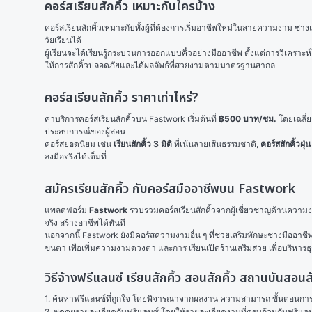
คอร์สเรียนสักคิ้ว เหมาะกับใครบ้าง
คอร์สเรียนสักคิ้วเหมาะกับทั้งผู้ที่ต้องการเริ่มอาชีพใหม่ในสายความงาม ช่างแ
วัยเรียนได้
ผู้เรียนจะได้เรียนรู้กระบวนการออกแบบคิ้วอย่างมืออาชีพ ตั้งแต่การวิเคราะห
ให้การสักคิ้วปลอดภัยและได้ผลลัพธ์ที่สวยงามตามมาตรฐานสากล
คอร์สเรียนสักคิ้ว ราคาเท่าไหร่?
ค่าบริการคอร์สเรียนสักคิ้วบน Fastwork เริ่มต้นที่ 
฿500 บาท/ชม.
 โดยเฉลี่
ประสบการณ์ของผู้สอน
คอร์สยอดนิยม เช่น 
เรียนสักคิ้ว 3 มิติ
 ที่เน้นลายเส้นธรรมชาติ, 
คอร์สสักคิ้วฝุ่น
ลงมือจริงได้เต็มที่
สมัครเรียนสักคิ้ว กับคอร์สมืออาชีพบน Fastwork
แพลตฟอร์ม 
Fastwork
 รวบรวมคอร์สเรียนสักคิ้วจากผู้เชี่ยวชาญด้านความง
จริง สร้างอาชีพได้ทันที
นอกจากนี้ Fastwork ยังมีคอร์สความงามอื่น ๆ ที่ช่วยเสริมทักษะช่างมืออาชีพ
ขนตา
 เพื่อเพิ่มความงามดวงตา และการ 
เรียนเปิดร้านเสริมสวย
 เพื่อบริหา
วิธีจ้างฟรีแลนซ์ เรียนสักคิ้ว สอนสักคิ้ว สถานบันสอน
1. ค้นหาฟรีแลนซ์ที่ถูกใจ โดยพิจารณาจากผลงาน ความสามารถ ขั้นตอนการทำ
2. พูดคุยรายละเอียดกับฟรีแลนซ์ โดยให้รายละเอียดงานที่ครบถ้วนกับฟรีแ