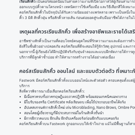
เรียนสักคิ้ว
 เป็นคอร์สยอดนิยมในสายความงามที่เปิดโอกาสให้ผู้เรียนสามารถต่อย
ออกแบบรูปคิ้วตามโครงหน้า เทคนิคการใช้เครื่องมือ และวิธีเลือกสีให้เหมาะ
คอร์สเรียนสักคิ้วในปัจจุบันได้รับความนิยมอย่างแพร่หลาย เพราะเป็นหนึ่งในง
คิ้ว 3 มิติ สักคิ้วฝุ่น หรือสักคิ้วลายเส้น ก่อนต่อยอดสู่ระดับมืออาชีพได้ภายในไม
เหตุผลที่ควรเรียนสักคิ้ว เพื่อสร้างอาชีพและรายได้เสร
อาชีพช่างสักคิ้วเป็นงานที่ตอบโจทย์คนยุคใหม่ที่รักความงามและต้องการทำ
ฝังสีในชั้นผิวอย่างปลอดภัย คอร์สเรียนที่ดีจะสอนให้รู้จักวัสดุ อุปกรณ์ และกา
นอกจากนี้ ผู้เรียนยังได้ฝึกปฏิบัติจริงกับหุ่นจำลองและแบบฝึกหัดภายใต้การด
บริการที่มีลูกค้าซ้ำบ่อย ทำให้สามารถสร้างรายได้อย่างต่อเนื่อง
คอร์สเรียนสักคิ้ว ออนไลน์ และแบบตัวต่อตัว ที่เหมาะก
Fastwork มีคอร์สเรียนสักคิ้วทั้งแบบออนไลน์และตัวต่อตัว ครอบคลุมตั้งแต่ผู้เ
บริการ
สิ่งที่ควรพิจารณาเมื่อเลือกคอร์สเรียนสักคิ้ว:
มีเนื้อหาครบทั้งภาคทฤษฎีและภาคปฏิบัติ พร้อมสอนเทคนิคเฉพาะทาง
มีใบรับรองหรือ Certificate หลังเรียนจบ เพื่อใช้ประกอบอาชีพได้จริง
อัปเดตเทรนด์การสักคิ้วใหม่ เช่น Microblading, Nano Brows, Ombre P
สอนโดยผู้เชี่ยวชาญที่มีประสบการณ์ในร้านสักคิ้วชั้นนำ
มีการฝึกวาดแบบ ฝึกเส้น ฝึกจับเครื่องจริงก่อนฝึกกับแบบคนจริง
คอร์สเรียนสักคิ้วบน Fastwork ถูกออกแบบให้เข้าใจง่าย แม้ไม่มีพื้นฐานก็ส