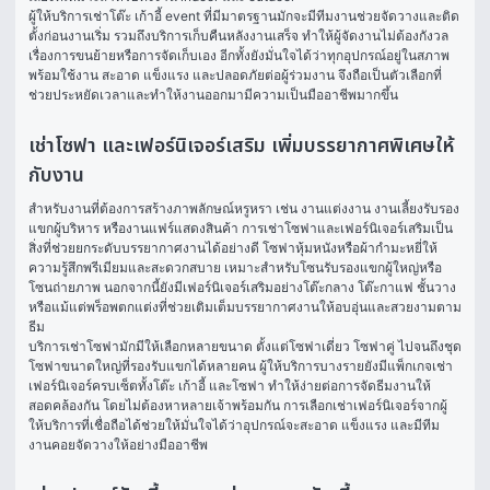
ผู้ให้บริการเช่าโต๊ะ เก้าอี้ event ที่มีมาตรฐานมักจะมีทีมงานช่วยจัดวางและติด
ตั้งก่อนงานเริ่ม รวมถึงบริการเก็บคืนหลังงานเสร็จ ทำให้ผู้จัดงานไม่ต้องกังวล
เรื่องการขนย้ายหรือการจัดเก็บเอง อีกทั้งยังมั่นใจได้ว่าทุกอุปกรณ์อยู่ในสภาพ
พร้อมใช้งาน สะอาด แข็งแรง และปลอดภัยต่อผู้ร่วมงาน จึงถือเป็นตัวเลือกที่
ช่วยประหยัดเวลาและทำให้งานออกมามีความเป็นมืออาชีพมากขึ้น
เช่าโซฟา และเฟอร์นิเจอร์เสริม เพิ่มบรรยากาศพิเศษให้
กับงาน
สำหรับงานที่ต้องการสร้างภาพลักษณ์หรูหรา เช่น งานแต่งงาน งานเลี้ยงรับรอง
แขกผู้บริหาร หรืองานแฟร์แสดงสินค้า การเช่าโซฟาและเฟอร์นิเจอร์เสริมเป็น
สิ่งที่ช่วยยกระดับบรรยากาศงานได้อย่างดี โซฟาหุ้มหนังหรือผ้ากำมะหยี่ให้
ความรู้สึกพรีเมียมและสะดวกสบาย เหมาะสำหรับโซนรับรองแขกผู้ใหญ่หรือ
โซนถ่ายภาพ นอกจากนี้ยังมีเฟอร์นิเจอร์เสริมอย่างโต๊ะกลาง โต๊ะกาแฟ ชั้นวาง 
หรือแม้แต่พร็อพตกแต่งที่ช่วยเติมเต็มบรรยากาศงานให้อบอุ่นและสวยงามตาม
ธีม
บริการเช่าโซฟามักมีให้เลือกหลายขนาด ตั้งแต่โซฟาเดี่ยว โซฟาคู่ ไปจนถึงชุด
โซฟาขนาดใหญ่ที่รองรับแขกได้หลายคน ผู้ให้บริการบางรายยังมีแพ็กเกจเช่า
เฟอร์นิเจอร์ครบเซ็ตทั้งโต๊ะ เก้าอี้ และโซฟา ทำให้ง่ายต่อการจัดธีมงานให้
สอดคล้องกัน โดยไม่ต้องหาหลายเจ้าพร้อมกัน การเลือกเช่าเฟอร์นิเจอร์จากผู้
ให้บริการที่เชื่อถือได้ช่วยให้มั่นใจได้ว่าอุปกรณ์จะสะอาด แข็งแรง และมีทีม
งานคอยจัดวางให้อย่างมืออาชีพ