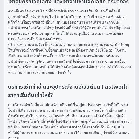
เช่าอุปกรณ์จัดเลี้ยง และเช่าจานชามจัดเลี้ยง ครบวงจร
งานเลี้ยงหรือ event ใด ๆ ที่มีการเสิร์ฟอาหารและเครื่องดื่ม จำเป็นต้องมี
อุปกรณ์จัดเลี้ยงที่ครบถ้วน ไม่ว่าจะเป็นโต๊ะอาหาร เก้าอี้ จาน ชาม ช้อนส้อม 
แก้วน้ำ หรืออุปกรณ์เสริมอื่น ๆ เช่น หม้ออุ่นอาหาร ถาดเสิร์ฟ และภาชนะ
บุฟเฟต์ การเลือกบริการเช่าอุปกรณ์จัดเลี้ยงทำให้ผู้จัดงานมั่นใจได้ว่ามีอุปกรณ์
ครบเพียงพอสำหรับแขกทุกคน โดยไม่ต้องลงทุนซื้อจำนวนมากและไม่ต้อง
กังวลเรื่องการเก็บรักษาหลังใช้งาน
บริการเช่าจานชามจัดเลี้ยงยังเน้นความสะอาดและมาตรฐานสุขอนามัย โดยผู้
ให้บริการจะมีการล้างฆ่าเชื้อก่อนนำส่ง และมีทีมงานจัดเรียงให้พร้อมใช้งาน
ทันที เหมาะสำหรับทั้งงานเลี้ยงบริษัท งานแต่งงาน งานสัมมนา หรืองาน
บุฟเฟต์กลางแจ้ง ผู้จัดงานสามารถเลือกดีไซน์ของภาชนะ เช่น จานกระเบื้อง 
จานแก้ว หรือจานเมลามีน ให้เข้ากับสไตล์ของงานได้อย่างอิสระ ทำให้ภาพรวม
ของงานออกมาสวยงามและน่าประทับใจ
บริการเช่าเก้าอี้ และอุปกรณ์งานอีเวนต์บน Fastwork
ราคาเริ่มต้นเท่าไหร่?
ค่าบริการเช่าเก้าอี้และอุปกรณ์งานอีเวนต์ขึ้นอยู่กับประเภทของเก้าอี้ โต๊ะ หรือ
โซฟาที่เลือก ระยะเวลาการเช่า และจำนวนที่ต้องการ หากเป็นเก้าอี้พลาสติก
สำหรับงานทั่วไป ราคาจะอยู่ในระดับเข้าถึงง่าย แต่หากเป็นเก้าอี้เบาะหุ้มผ้า 
โซฟา หรือชุดโต๊ะจัดเลี้ยงที่มีดีไซน์พิเศษ ราคาจะสูงขึ้นตามคุณภาพและความ
พรีเมียม อย่างไรก็ตาม โดยทั่วไปบริการเช่าเก้าอี้มีราคาเริ่มต้นเพียง ฿300 
ทำให้ผู้จัดงานสามารถวางแผนงบประมาณได้ง่ายและเลือกอุปกรณ์ที่เหมาะสม
กับงาน