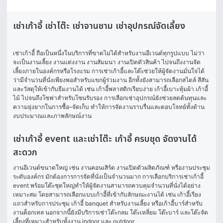
เช่าเก้าอี้ เช่าโต๊ะ เช่าจานชาม เช่าอุปกรณ์จัดเลี้ยง
เช่าเก้าอี้
 ถือเป็นหนึ่งในบริการที่ขาดไม่ได้สำหรับงานอีเวนต์ทุกรูปแบบ ไม่ว่า
จะเป็นงานเลี้ยง งานแต่งงาน งานสัมมนา งานเปิดตัวสินค้า ไปจนถึงงานจัด
เลี้ยงภายในองค์กรหรือโรงแรม การเช่าเก้าอี้และโต๊ะช่วยให้ผู้จัดงานมั่นใจได้
ว่ามีจำนวนที่นั่งเพียงพอสำหรับแขกผู้ร่วมงาน อีกทั้งยังสามารถเลือกสไตล์ สีสัน 
และวัสดุให้เข้ากับธีมงานได้ เช่น เก้าอี้พลาสติกเรียบง่าย เก้าอี้เบาะหุ้มผ้า เก้าอี้
ไม้ ไปจนถึงโซฟาสำหรับโซนรับรอง การเลือกเช่าอุปกรณ์ยังช่วยลดต้นทุนและ
ความยุ่งยากในการซื้อ–จัดเก็บ ทำให้การจัดงานราบรื่นและตอบโจทย์ทั้งด้าน
งบประมาณและภาพลักษณ์งาน
เช่าเก้าอี้ event และเช่าโต๊ะ เก้าอี้ ครบชุด จัดงานได้
สะดวก
งานอีเวนต์ขนาดใหญ่ เช่น งานคอนเสิร์ต งานเปิดตัวผลิตภัณฑ์ หรืองานประชุม
ระดับองค์กร มักต้องการการจัดที่นั่งเป็นจำนวนมาก การเลือกบริการเช่าเก้าอี้ 
event พร้อมโต๊ะชุดใหญ่ทำให้ผู้จัดงานสามารถควบคุมจำนวนที่นั่งได้อย่าง
เหมาะสม โดยสามารถเลือกแบบเก้าอี้ที่เข้ากับลักษณะงานได้ เช่น เก้าอี้เรียง
แถวสำหรับการประชุม เก้าอี้ banquet สำหรับงานเลี้ยง หรือเก้าอี้บาร์สำหรับ
งานค็อกเทล นอกจากนี้ยังมีบริการเช่าโต๊ะกลม โต๊ะเหลี่ยม โต๊ะบาร์ และโต๊ะจัด
เลี้ยงที่เหมาะสำหรับทั้งงาน indoor และ outdoor