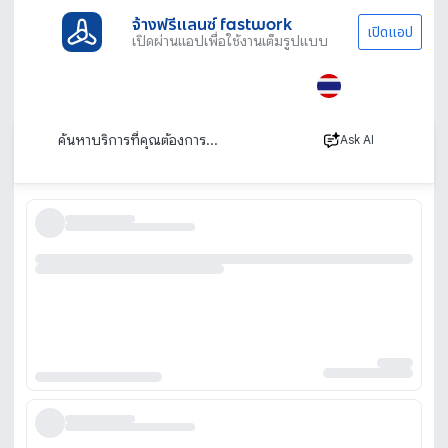
จ้างฟรีแลนซ์ fastwork
เปิดแอป
เปิดผ่านแอปเพื่อใช้งานเต็มรูปแบบ
ประเภทงานทั้งหมด
ไลฟ์สไตล์
เช่าอุปกรณ์จัดเลี้ยง
เช่าเก้าอี้ เช่าโต๊ะ เช่าจานชาม เช่าอุปกรณ์จัดเลี้ยง
เรียงตาม
Ask AI