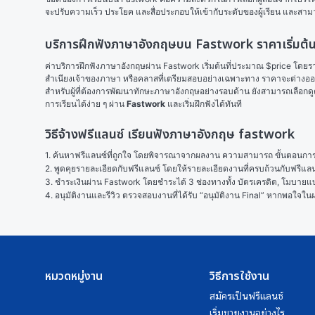
จะปรับความเร็ว ประโยค และสื่อประกอบให้เข้ากับระดับของผู้เรียน และสามา
บริการฝึกฟังภาษาอังกฤษบน Fastwork ราคาเริ่มต้นเ
ค่าบริการฝึกฟังภาษาอังกฤษผ่าน Fastwork เริ่มต้นที่ประมาณ $price โดยราค
สำเนียงเจ้าของภาษา หรือคลาสที่เตรียมสอบอย่างเฉพาะทาง ราคาจะต่างออก
สำหรับผู้ที่ต้องการพัฒนาทักษะภาษาอังกฤษอย่างรอบด้าน ยังสามารถเลือกดู
การเรียนได้ง่าย ๆ ผ่าน 
Fastwork
 และเริ่มฝึกฟังได้ทันที
วิธีจ้างฟรีแลนซ์ เรียนฟังภาษาอังกฤษ fastwork
1. ค้นหาฟรีแลนซ์ที่ถูกใจ โดยพิจารณาจากผลงาน ความสามารถ ขั้นตอนการทำ
2. พูดคุยรายละเอียดกับฟรีแลนซ์ โดยให้รายละเอียดงานที่ครบถ้วนกับฟรีแ
3. ชำระเงินผ่าน Fastwork โดยชำระได้ 3 ช่องทางทั้ง บัตรเครดิต, โมบายแบง
4. อนุมัติงานและรีวิว ตรวจสอบงานที่ได้รับ “อนุมัติงาน Final” หากพอใจ
หมวดหมู่งาน
วิธีการใช้งาน
สมัครเป็นฟรีแลนซ์
เริ่มขายงานอย่างไร