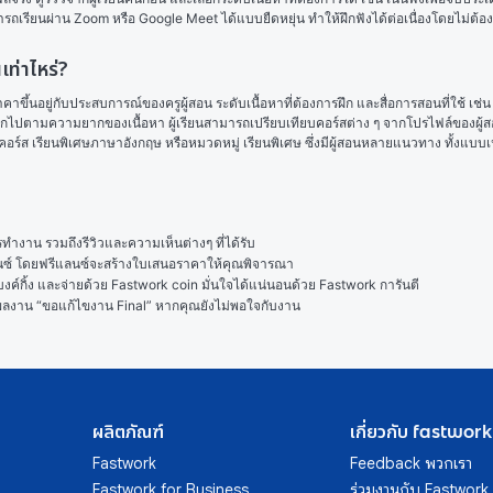
รถเรียนผ่าน Zoom หรือ Google Meet ได้แบบยืดหยุ่น ทำให้ฝึกฟังได้ต่อเนื่องโดยไม่ต้อ
ท่าไหร่?
าขึ้นอยู่กับประสบการณ์ของครูผู้สอน ระดับเนื้อหาที่ต้องการฝึก และสื่อการสอนที่ใช้ เช
ไปตามความยากของเนื้อหา ผู้เรียนสามารถเปรียบเทียบคอร์สต่าง ๆ จากโปรไฟล์ของผู้ส
คอร์ส 
เรียนพิเศษภาษาอังกฤษ
 หรือหมวดหมู่ 
เรียนพิเศษ
 ซึ่งมีผู้สอนหลายแนวทาง ทั้งแบบ
งาน รวมถึงรีวิวและความเห็นต่างๆ ที่ได้รับ

ลนซ์ โดยฟรีแลนซ์จะสร้างใบเสนอราคาให้คุณพิจารณา

ค์กิ้ง และจ่ายด้วย Fastwork coin มั่นใจได้แน่นอนด้วย Fastwork การันตี

ในผลงาน “ขอแก้ไขงาน Final” หากคุณยังไม่พอใจกับงาน
ผลิตภัณฑ์
เกี่ยวกับ fastwork
Fastwork
Feedback พวกเรา
Fastwork for Business
ร่วมงานกับ Fastwork