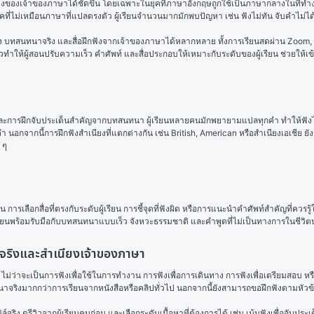
นียงของเจ้าของภาษาได้ชัดขึ้น โดยเฉพาะในยุคที่ภาษาอังกฤษถูกใช้เป็นภาษากลางในที่
ะโยคที่ไม่เหมือนภาษาที่แปลตรงตัว ผู้เรียนจำนวนมากมักพบปัญหา เช่น ฟังไม่ทัน จับคำไม่
ียง บทสนทนาจริง และสื่อฝึกฟังจากเจ้าของภาษาได้หลากหลาย ทั้งการเรียนสดผ่าน Zoom, 
ตัวทำให้ผู้สอนปรับความเร็ว คำศัพท์ และสื่อประกอบให้เหมาะกับระดับของผู้เรียน ช่วยให
า และการฝึกจับประเด็นสำคัญจากบทสนทนา ผู้เรียนหลายคนมักพยายามแปลทุกคำ ทำให้ฟังได
กจากนี้การฝึกฟังสำเนียงที่แตกต่างกัน เช่น British, American หรือสำเนียงเอเชีย 
 ๆ
 การเลือกสื่อที่ตรงกับระดับผู้เรียน การชี้จุดที่ฟังผิด หรือการแนะนำคำศัพท์สำคัญที่ควรรู้
เรียนพร้อมรับมือกับบทสนทนาแบบเร็ว จังหวะธรรมชาติ และคำพูดที่ไม่เป็นทางการในชีวิต
จริงและสำเนียงเจ้าของภาษา
จะเป็นการฟังเพื่อใช้ในการทำงาน การฟังเพื่อการเดินทาง การฟังเพื่อเตรียมสอบ หรือก
นาจริงมากกว่าการเรียนจากหนังสือหรือคลิปทั่วไป นอกจากนี้ยังสามารถขอฝึกฟังตามหัวข้อเ
ูรีวิวจากผู้เรียนคนก่อน และเลือกระดับเนื้อหาที่ต้องการได้ เช่น เน้นฟังเพื่อจับประเด็