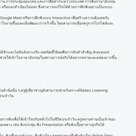
ทำงาน การประชุมออนไลน์ และการสื่อสารระหว่างประเทศ การฟังภาษาอังกฤษ
ได้ หรือแยกสำเนียงไม่ออก ซึ่งสามารถแก้ไขได้ด้วยการฝึกฟังอย่างเป็นระบบ
Google Meet หรือการฝึกฟังแบบ Interactive เพื่อสร้างความคุ้นเคยกับ
้เข้าใจง่ายขึ้นและเห็นพัฒนาการเร็วขึ้น โดยสามารถเลือกครูจากโปรไฟล์และ
้ช้าและไม่ทันจังหวะจริง เทคนิคที่ได้ผลคือการจับคำสำคัญ (Keyword 
ยังช่วยให้เข้าใจภาษาอังกฤษในสถานการณ์จริงได้หลากหลายและคล่องมากขึ้น
ในหัวข้อนั้น ๆ ครูผู้เชี่ยวชาญยังสามารถช่วยวิเคราะห์ข้อสอบ Listening 
ประจำวัน
ารฟังเพื่อให้เข้าใจบริบททั่วไปในชีวิตประจำวัน ครูหลายท่านเป็นเจ้าของ
ฉพาะ เช่น ฟังประชุม ฟัง Presentation หรือฟังเนื้อหาทางธุรกิจได้
น, ฟังเพื่อการทำงาน, ฟังสำเนียง American หรือฟังสำเนียง British ผู้สอน