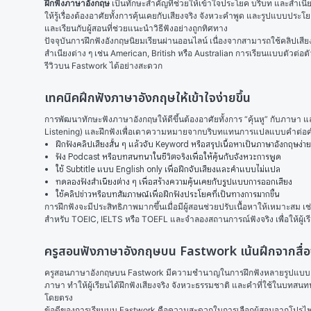
ฝึกฟังภาษาอังกฤษ
 เป็นทักษะสำคัญที่ช่วยให้เข้าใจประโยค บริบท และสำเ
ให้รู้เรื่องต้องอาศัยทั้งการคุ้นเคยกับเสียงจริง จังหวะคำพูด และรูปแบบปร
และเรียนกับผู้สอนที่ช่วยแนะนำวิธีฟังอย่างถูกทิศทาง
ปัจจุบันการฝึกฟังอังกฤษนิยมเรียนผ่านออนไลน์ เนื่องจากสามารถใช้คลิปเส
สำเนียงต่าง ๆ เช่น American, British หรือ Australian การเรียนแบบตัวต่อ
รีวิวบน Fastwork ได้อย่างสะดวก
เทคนิคฝึกฟังภาษาอังกฤษให้เข้าใจง่ายขึ้น
การพัฒนาทักษะฟังภาษาอังกฤษให้ดีขึ้นต้องอาศัยทั้งการ “คุ้นหู” กับภาษ
Listening) และฝึกฟังเพื่อเดาความหมายจากบริบทแทนการแปลแบบคำต่อคำ นอ
ฝึกฟังคลิปเสียงสั้น ๆ แล้วจับ Keyword หรือสรุปเนื้อหาเป็นภาษาอังกฤษง่าย
ฟัง Podcast หรือบทสนทนาในชีวิตจริงเพื่อให้คุ้นกับจังหวะการพูด
ใช้ Subtitle แบบ English only เพื่อฝึกจับเสียงและคำแบบไม่แปล
ทดลองฟังสำเนียงต่าง ๆ เพื่อสร้างความคุ้นเคยกับรูปแบบการออกเสียง
ใช้คลิปข่าวหรือบทสัมภาษณ์เพื่อฝึกฟังประโยคที่เป็นทางการมากขึ้น
การฝึกฟังจะมีประสิทธิภาพมากขึ้นเมื่อมีผู้สอนช่วยปรับเนื้อหาให้เหมาะสม เช่น
สำหรับ TOEIC, IELTS หรือ TOEFL และจำลองสถานการณ์ฟังจริง เพื่อให้ผู้
ครูสอนฟังภาษาอังกฤษบน Fastwork เน้นฝึกจากสื่อ
ครูสอนภาษาอังกฤษบน Fastwork มีความชำนาญในการฝึกฟังหลายรูปแบบ ไม่ว่า
ภาษา ทำให้ผู้เรียนได้ฝึกฟังเสียงจริง จังหวะธรรมชาติ และคำที่ใช้ในบทสนท
โดยตรง
ข้อดีของการเรียนบน Fastwork คือความสะดวกในการเลือกผู้สอนจากโปรไฟล์จริง ด