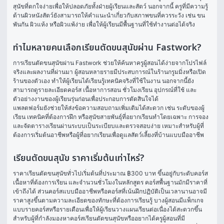
สุนัขที่ตกใจง่ายเพื่อให้ปลอดภัยทั้งฝ่ายผู้เรียนและสัตว์ นอกจากนี้ ครูที่มีความรู้
ด้านผิวหนังสัตว์ยังสามารถให้คำแนะนำเกี่ยวกับสภาพขนที่ควรระวัง เช่น ขน
พันกัน ผิวแห้ง หรือผิวแพ้ง่าย เพื่อให้ผู้เรียนมีพื้นฐานที่ใช้ทำงานต่อได้จริง
ทำไมหลายคนเลือกเรียนตัดขนสุนัขผ่าน Fastwork?
การเรียนตัดขนสุนัขผ่าน Fastwork ช่วยให้ค้นหาครูผู้สอนได้ง่ายจากโปรไฟล์
จริงและผลงานที่ผ่านมา ผู้สอนหลายรายมีประสบการณ์ในร้านกรูมมิ่งหรือเปิด
ร้านของตัวเอง ทำให้ผู้เรียนได้เรียนรู้เทคนิคจริงที่ใช้ในงาน นอกจากนี้ยัง
สามารถดูรายละเอียดคอร์ส เนื้อหาการสอน ชั่วโมงเรียน อุปกรณ์ที่ใช้ และ
ตัวอย่างงานของผู้เรียนรุ่นก่อนเพื่อประกอบการตัดสินใจได้
แพลตฟอร์มยังช่วยให้ส่งข้อความสอบถามเพิ่มเติมได้สะดวก เช่น ระดับของผู้
เรียน เทคนิคที่ต้องการฝึก หรือสุนัขสายพันธุ์ที่อยากเรียนทำโดยเฉพาะ การจอง
และจัดตารางเรียนผ่านระบบเป็นระเบียบและตรวจสอบง่าย เหมาะสำหรับผู้ที่
ต้องการเริ่มต้นอาชีพหรือผู้ที่อยากเรียนเพื่อดูแลสัตว์เลี้ยงที่บ้านแบบมืออาชีพ
เรียนตัดขนสุนัข ราคาเริ่มต้นเท่าไหร่?
ราคาเรียนตัดขนสุนัขทั่วไปเริ่มต้นที่ประมาณ ฿300 บาท ขึ้นอยู่กับระดับคอร์ส 
เนื้อหาที่ต้องการเรียน และจำนวนชั่วโมงในหลักสูตร คอร์สพื้นฐานมักมีราคาที่
เข้าถึงได้ ส่วนคอร์สแบบมืออาชีพหรือคอร์สที่เน้นฝึกปฏิบัติเป็นเวลานานอาจมี
ราคาสูงขึ้นตามความละเอียดของทักษะที่ต้องการเรียนรู้ บางผู้สอนมีแพ็กเกจ
แบบรายคอร์สหรือรายเดือนเพื่อให้ผู้เรียนวางแผนเรียนต่อเนื่องได้สะดวกขึ้น
สำหรับผู้ที่กำลังมองหาคอร์สเรียนตัดขนสุนัขหรืออยากได้ครูผู้สอนที่มี