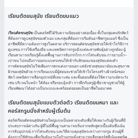
เรียนตัดขนสุนัข เรียนตัดขนแมว
เรียนตัดขนสุนัข
 เป็นคอร์สที่ได้รับความนิยมอย่างต่อเนื่อง ทั้งในกลุ่มคนรักสัตว์
ที่ต้องการดูแลสุนัขของตัวเอง และกลุ่มที่ต้องการเริ่มต้นอาชีพกรูมเมอร์ ซึ่งเป็น
อาชีพที่มีความต้องการสูงในตลาด บริการสอนตัดขนสุนัขช่วยให้เข้าใจวิธีการ
ดูแลขน การใช้เครื่องมือ และเทคนิคการกรูมมิ่งแต่ละสายพันธุ์อย่างถูกต้อง ผู้
เรียนสามารถเรียนรู้ตั้งแต่พื้นฐานการจับกรรไกร การไล่ระดับขน การอาบน้ำ–
เป่าขน ไปจนถึงการออกแบบทรงขนให้เข้ากับลักษณะของสุนัขแต่ละตัว
การตัดขนสุนัขไม่ใช่เพียงการตกแต่งภายนอก แต่ยังช่วยสุขอนามัยและสุขภาพ
ผิวของสุนัขด้วย การเรียนแบบมีผู้สอนจะช่วยให้เข้าใจโครงสร้างผิวหนังของ
สัตว์ เทคนิคการเลือกอุปกรณ์ที่เหมาะสม และขั้นตอนที่ต้องใช้ความระมัดระวัง 
เช่น บริเวณใบหน้า ใต้ท้อง หรือรอบอุ้งเท้า การฝึกกับครูผู้เชี่ยวชาญช่วยให้ผู้
เรียนพัฒนาได้อย่างเป็นระบบและพร้อมต่อยอดเป็นอาชีพในอนาคต
เรียนตัดขนสุนัขแบบตัวต่อตัว เรียนตัดขนหมา และ
คอร์สกรูมมิ่งสำหรับผู้เริ่มต้น
คอร์สเรียนตัดขนสุนัขส่วนใหญ่แบ่งเป็นหลายระดับเพื่อให้เหมาะกับผู้เรียนที่มี
ประสบการณ์ต่างกัน ผู้ที่ไม่มีพื้นฐานสามารถเริ่มจากหลักสูตรเบื้องต้นซึ่งเน้น
การจับอุปกรณ์ การไล่ระดับขน และวิธีควบคุมสุนัขระหว่างการกรูม ส่วนผู้ที่
ต้องการใช้ทักษะเพื่อเริ่มต้นงานในร้านกรูมมิ่งสามารถเลือกคอร์สที่เน้นเทคนิค