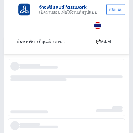
จ้างฟรีแลนซ์ fastwork
เปิดแอป
เปิดผ่านแอปเพื่อใช้งานเต็มรูปแบบ
ประเภทงานทั้งหมด
เรียนพิเศษ
เรียนตัดขนสุนัข
เรียนตัดขนสุนัข เรียนตัดขนแมว
เรียงตาม
Ask AI