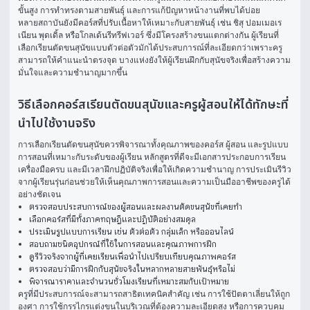
ขั้นสูง การทำทรงตามสายพันธุ์ และการแก้ปัญหาหน้างานที่พบได้บ่อย
หลายสถาบันยังมีคอร์สที่ปรับเนื้อหาให้เหมาะกับสายพันธุ์ เช่น ชิสุ ปอมเมอเร
เนียน พุดเดิ้ล หรือโกลเด้นรีทรีฟเวอร์ ซึ่งมีโครงสร้างขนแตกต่างกัน ผู้เรียนที่
เลือกเรียนตัดขนสุนัขแบบตัวต่อตัวมักได้ประสบการณ์ที่ละเอียดกว่าเพราะครู
สามารถให้คำแนะนำตรงจุด บางแห่งยังให้ผู้เรียนฝึกกับสุนัขจริงเพื่อสร้างความ
มั่นใจและความชำนาญมากขึ้น
วิธีเลือกคอร์สเรียนตัดขนสุนัขและครูผู้สอนให้ได้ทักษะที่
นำไปใช้งานจริง
การเลือกเรียนตัดขนสุนัขควรพิจารณาทั้งคุณภาพของคอร์ส ผู้สอน และรูปแบบ
การสอนที่เหมาะกับระดับของผู้เรียน หลักสูตรที่ดีจะมีเอกสารประกอบการเรียน 
เครื่องมือครบ และมีเวลาฝึกปฏิบัติจริงเพื่อให้เกิดความชำนาญ การประเมินรีวิว
จากผู้เรียนรุ่นก่อนช่วยให้เห็นคุณภาพการสอนและความเป็นมืออาชีพของครูได้
อย่างชัดเจน
ตรวจสอบประสบการณ์ของผู้สอนและผลงานตัดขนสุนัขที่เคยทำ
เลือกคอร์สที่มีทั้งภาคทฤษฎีและปฏิบัติอย่างสมดุล
ประเมินรูปแบบการเรียน เช่น ตัวต่อตัว กลุ่มเล็ก หรือออนไลน์
สอบถามชนิดอุปกรณ์ที่ใช้ในการสอนและคุณภาพการฝึก
ดูรีวิวจริงจากผู้ที่เคยเรียนเพื่อนำไปเปรียบเทียบคุณภาพคอร์ส
ตรวจสอบว่ามีการฝึกกับสุนัขจริงในหลากหลายสายพันธุ์หรือไม่
พิจารณาราคาและจำนวนชั่วโมงเรียนที่เหมาะสมกับเป้าหมาย
ครูที่มีประสบการณ์จะสามารถสาธิตเทคนิคสำคัญ เช่น การใช้ปัตตาเลี่ยนให้ถูก
องศา การใช้กรรไกรแต่งขนในบริเวณที่ต้องความละเอียดสูง หรือการควบคุม