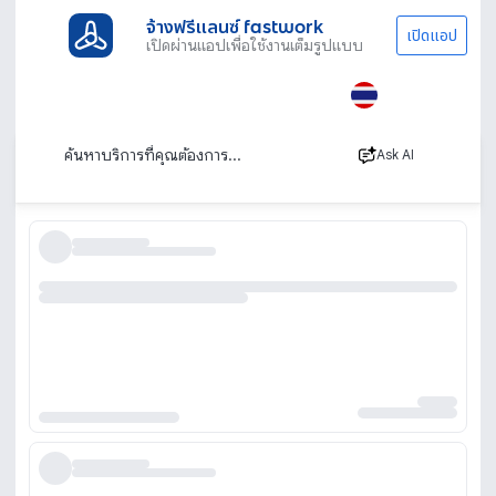
จ้างฟรีแลนซ์ fastwork
เปิดแอป
เปิดผ่านแอปเพื่อใช้งานเต็มรูปแบบ
ประเภทงานทั้งหมด
ไลฟ์สไตล์
ที่ปรึกษางานวิจัย
ที่ปรึกษาวิทยานิพนธ์ ที่ปรึกษางานวิจัย
เรียงตาม
Ask AI