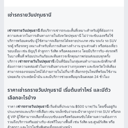
เช่ารถรายวันปทุมธานี
เช่ารถรายวันปทุมธานี
 คือบริการเช่ารถระยะสั้นที่เหมาะสำหรับผู้ที่ต้องการ
ความสะดวกในการเดินทางภายในจังหวัดปทุมธานี ไม่ว่าจะขับเองหรือใช้
บริการพร้อมคนขับ ผู้ใช้สามารถเลือกรถได้หลายประเภท เช่น รถเก๋ง รถ SUV 
รถตู้ หรือรถหรู เหมาะสำหรับทั้งการเดินทางทำงาน ธุระส่วนตัว หรือท่องเที่ยว
รอบเมือง เช่น ธัญบุรี ลำลูกกา รังสิต หรือคลองหลวง โดยมีบริการรับ–ส่งรถฟรี
ในบางพื้นที่ พร้อมประกันภัยและทีมตรวจเช็กคุณภาพก่อนส่งมอบทุกครั้ง
บริการ 
เช่ารถรายวันในปทุมธานี
 เป็นที่นิยมในกลุ่มคนทำงานและนักศึกษาที่
ต้องการความคล่องตัวในการเดินทางระหว่างกรุงเทพฯ และจังหวัดใกล้เคียง 
สามารถจองรถออนไลน์ได้ง่ายภายในไม่กี่นาที เลือกรถรุ่นใหม่ที่พร้อมใช้งาน 
ปลอดภัย ประหยัดน้ำมัน และมีบริการช่วยเหลือฉุกเฉินตลอด 24 ชั่วโมง
ราคาเช่ารถรายวันปทุมธานี เริ่มต้นเท่าไหร่ และมีตัว
เลือกอะไรบ้าง
ราคา 
เช่ารถรายวันปทุมธานี
 เริ่มต้นที่ประมาณ ฿500 บาท/วัน โดยขึ้นอยู่กับ
ประเภทรถและบริการที่เลือก เช่น รถเล็กขับง่ายจะมีราคาถูกกว่ารถ SUV หรือรถ
ตู้ VIP ผู้ใช้สามารถเลือกทั้งแบบขับเองหรือพร้อมคนขับได้ตามความต้องการ 
รวมถึงบริการเสริมอย่างรับ–ส่งฟรีในบางพื้นที่ เช่น รังสิต มธ.ศูนย์รังสิต หรือ
ลำลูกกา และโปรโมชั่นพิเศษเมื่อจองล่วงหน้า