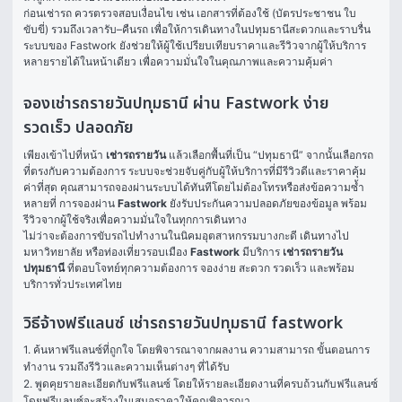
ก่อนเช่ารถ ควรตรวจสอบเงื่อนไข เช่น เอกสารที่ต้องใช้ (บัตรประชาชน ใบ
ขับขี่) รวมถึงเวลารับ–คืนรถ เพื่อให้การเดินทางในปทุมธานีสะดวกและราบรื่น 
ระบบของ Fastwork ยังช่วยให้ผู้ใช้เปรียบเทียบราคาและรีวิวจากผู้ให้บริการ
หลายรายได้ในหน้าเดียว เพื่อความมั่นใจในคุณภาพและความคุ้มค่า
จองเช่ารถรายวันปทุมธานี ผ่าน Fastwork ง่าย
รวดเร็ว ปลอดภัย
เพียงเข้าไปที่หน้า 
เช่ารถรายวัน
 แล้วเลือกพื้นที่เป็น “ปทุมธานี” จากนั้นเลือกรถ
ที่ตรงกับความต้องการ ระบบจะช่วยจับคู่กับผู้ให้บริการที่มีรีวิวดีและราคาคุ้ม
ค่าที่สุด คุณสามารถจองผ่านระบบได้ทันทีโดยไม่ต้องโทรหรือส่งข้อความซ้ำ
หลายที่ การจองผ่าน 
Fastwork
 ยังรับประกันความปลอดภัยของข้อมูล พร้อม
รีวิวจากผู้ใช้จริงเพื่อความมั่นใจในทุกการเดินทาง
ไม่ว่าจะต้องการขับรถไปทำงานในนิคมอุตสาหกรรมบางกะดี เดินทางไป
มหาวิทยาลัย หรือท่องเที่ยวรอบเมือง 
Fastwork
 มีบริการ 
เช่ารถรายวัน
ปทุมธานี
 ที่ตอบโจทย์ทุกความต้องการ จองง่าย สะดวก รวดเร็ว และพร้อม
บริการทั่วประเทศไทย
วิธีจ้างฟรีแลนซ์ เช่ารถรายวันปทุมธานี fastwork
1. ค้นหาฟรีแลนซ์ที่ถูกใจ โดยพิจารณาจากผลงาน ความสามารถ ขั้นตอนการ
ทำงาน รวมถึงรีวิวและความเห็นต่างๆ ที่ได้รับ

2. พูดคุยรายละเอียดกับฟรีแลนซ์ โดยให้รายละเอียดงานที่ครบถ้วนกับฟรีแลนซ์ 
โดยฟรีแลนซ์จะสร้างใบเสนอราคาให้คุณพิจารณา
