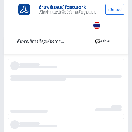
จ้างฟรีแลนซ์ fastwork
เปิดแอป
เปิดผ่านแอปเพื่อใช้งานเต็มรูปแบบ
ประเภทงานทั้งหมด
เช่ารถ
เช่ารถรายวัน
ปทุมธานี
เช่ารถรายวันปทุมธานี
เรียงตาม
Ask AI