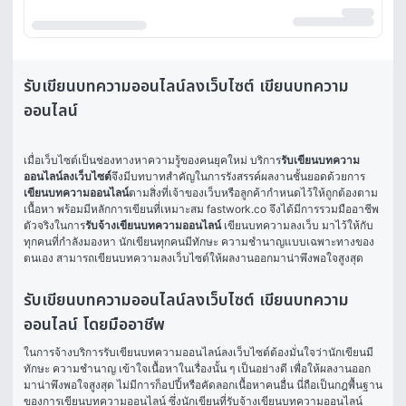
รับเขียนบทความออนไลน์ลงเว็บไซต์ เขียนบทความ
ออนไลน์
เมื่อเว็บไซต์เป็นช่องทางหาความรู้ของคนยุคใหม่ บริการ
รับเขียนบทความ
ออนไลน์ลงเว็บไซต์
จึงมีบทบาทสำคัญในการรังสรรค์ผลงานชั้นยอดด้วยการ
เขียนบทความออนไลน์
ตามสิ่งที่เจ้าของเว็บหรือลูกค้ากำหนดไว้ให้ถูกต้องตาม
เนื้อหา พร้อมมีหลักการเขียนที่เหมาะสม fastwork.co จึงได้มีการรวมมืออาชีพ
ตัวจริงในการ
รับจ้างเขียนบทความออนไลน์
 เขียนบทความลงเว็บ มาไว้ให้กับ
ทุกคนที่กำลังมองหา นักเขียนทุกคนมีทักษะ ความชำนาญแบบเฉพาะทางของ
ตนเอง สามารถเขียนบทความลงเว็บไซต์ให้ผลงานออกมาน่าพึงพอใจสูงสุด 
รับเขียนบทความออนไลน์ลงเว็บไซต์ เขียนบทความ
ออนไลน์ โดยมืออาชีพ
ในการจ้างบริการรับเขียนบทความออนไลน์ลงเว็บไซต์ต้องมั่นใจว่านักเขียนมี
ทักษะ ความชำนาญ เข้าใจเนื้อหาในเรื่องนั้น ๆ เป็นอย่างดี เพื่อให้ผลงานออก
มาน่าพึงพอใจสูงสุด ไม่มีการก็อปปี้หรือคัดลอกเนื้อหาคนอื่น นี่ถือเป็นกฎพื้นฐาน
ของการเขียนบทความออนไลน์ ซึ่งนักเขียนที่รับจ้างเขียนบทความออนไลน์