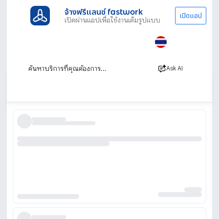
จ้างฟรีแลนซ์ fastwork
เปิดแอป
เปิดผ่านแอปเพื่อใช้งานเต็มรูปแบบ
ประเภทงานทั้งหมด
ไลฟ์สไตล์
จ้างแม่บ้าน ทำความสะอาด
คอนโด
จ้างแม่บ้านทำความสะอาดคอนโด ราคาไม่แพง
แม่บ้าน คอนโด มืออาชีพ
Ask AI
เรียงตาม