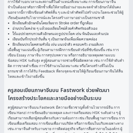
การใช้คำบอกเวลาและสถานที่ในตำแหน่งที่เหมาะสม การเขียนภาษาจีน
จำเป็นต้องอาศัยการฝึกซ้ำเพื่อให้ลายมืออ่านง่ายและจดจำตัวอักษรได้มั่นคง 
นอกจากนี้การฝึกเขียนคำศัพท์สั้น ๆ และนำคำศัพท์ไปสร้างประโยคจะช่วยให้ผู้
เรียนคุ้นเคยกับไวยากรณ์และโครงสร้างภาษาอย่างเป็นธรรมชาติ
ฝึกเขียนตัวอักษรจีนโดยเริ่มจาก Stroke order ที่ถูกต้อง
อ่านประโยคง่าย ๆ แล้วลองเขียนใหม่ด้วยคำศัพท์ของตัวเอง
ใช้แอปช่วยทบทวนตัวอักษรและรูปประโยค เช่น พินอินและคำแปล
เขียนบันทึกประจำวันสั้น ๆ เป็นภาษาจีนเพื่อเพิ่มความคล่อง
ฝึกเขียนประโยคตามหัวข้อ เช่น แนะนำตัว ครอบครัว งานอดิเรก
เมื่อพื้นฐานแน่นขึ้น ผู้เรียนสามารถฝึกการเขียนหัวข้อที่ซับซ้อนขึ้น เช่น การ
เขียน Essay ภาษาจีน การสรุปบทความ หรือการอธิบายเหตุผลตามแบบ
ข้อสอบ HSK ระดับสูง ครูผู้สอนสามารถช่วยชี้ข้อผิดพลาด เช่น การใช้ลำดับคำ
ผิด การขาดคำเชื่อม การใช้สำนวนไม่เหมาะสม หรือโครงสร้างที่ไม่เป็น
ธรรมชาติ การได้รับ Feedback ที่ตรงจุดจะช่วยให้ผู้เรียนเขียนภาษาจีนได้ลื่น
ไหลและเข้าใจง่ายยิ่งขึ้น
ครูสอนเขียนภาษาจีนบน Fastwork ช่วยพัฒนา
โครงสร้างประโยคและลายมืออย่างเป็นระบบ
ครูผู้สอนภาษาจีนบน Fastwork มีความเชี่ยวชาญทั้งด้านไวยากรณ์จีน การ
เขียน Hanzi การเขียนอธิบายเหตุผล และการเตรียมสอบ HSK ระดับต่าง ๆ ผู้
เรียนสามารถเลือกผู้สอนที่ตรงกับความต้องการ เช่น เรียนพื้นฐานการเขียน การ
เขียนเพื่อเตรียมสอบ การเขียนเพื่องานบริษัท หรือการเขียนในบริบทเฉพาะทาง 
เช่น ภาษาจีนสำหรับงานขาย การติดต่อธุรกิจ หรือการสื่อสารภายในองค์กร ผู้