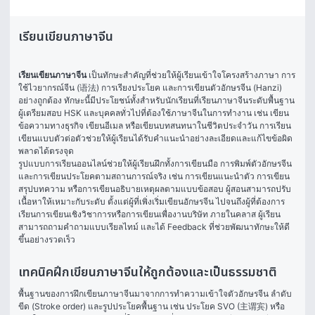
เรียนเขียนภาษาจีน
เรียนเขียนภาษาจีน
 เป็นทักษะสำคัญที่ช่วยให้ผู้เรียนเข้าใจโครงสร้างภาษา การ
ใช้ไวยากรณ์จีน (语法) การเรียงประโยค และการเขียนตัวอักษรจีน (Hanzi) 
อย่างถูกต้อง ทักษะนี้มีประโยชน์ทั้งสำหรับนักเรียนที่เรียนภาษาจีนระดับพื้นฐาน 
ผู้เตรียมสอบ HSK และบุคคลทั่วไปที่ต้องใช้ภาษาจีนในการทำงาน เช่น เขียน
ข้อความทางธุรกิจ เขียนอีเมล หรือเขียนบทสนทนาในชีวิตประจำวัน การเรียน
เขียนแบบตัวต่อตัวช่วยให้ผู้เรียนได้รับคำแนะนำอย่างละเอียดและแก้ไขข้อผิด
พลาดได้ตรงจุด
รูปแบบการเรียนออนไลน์ช่วยให้ผู้เรียนฝึกทั้งการเขียนมือ การพิมพ์ตัวอักษรจีน 
และการเขียนประโยคตามสถานการณ์จริง เช่น การเขียนแนะนำตัว การเขียน
สรุปบทความ หรือการเขียนอธิบายเหตุผลตามแบบข้อสอบ ผู้สอนสามารถปรับ
เนื้อหาให้เหมาะกับระดับ ตั้งแต่ผู้ที่เพิ่งเริ่มเขียนอักษรจีน ไปจนถึงผู้ที่ต้องการ
เรียนการเขียนเชิงวิชาการหรือการเขียนเพื่องานบริษัท ภายในคลาส ผู้เรียน
สามารถถามคำถามแบบเรียลไทม์ และได้ Feedback ที่ช่วยพัฒนาทักษะให้ดี
ขึ้นอย่างรวดเร็ว
เทคนิคฝึกเขียนภาษาจีนให้ถูกต้องและเป็นธรรมชาติ
พื้นฐานของการฝึกเขียนภาษาจีนมาจากการทำความเข้าใจตัวอักษรจีน ลำดับ
ขีด (Stroke order) และรูปประโยคพื้นฐาน เช่น ประโยค SVO (主谓宾) หรือ