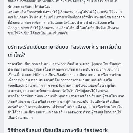
สอนสามารถออกแบบบทเรียนที่เหมาะกับระดับของผู้เรียน เพื่อให้เข้าใจได้
ชัดเจนและพัฒนาได้ต่อเนื่อง
แพลตฟอร์ม Fastwork ยังช่วยให้ผู้เรียนสามารถดูโปรไฟล์ผู้สอนจริง รีวิวจาก
นักเรียนก่อนหน้า และเปรียบเทียบราคาเพื่อเลือกคอร์สที่เหมาะสมที่สุด นอกจาก
นี้ยังสะดวกต่อการจัดตารางเรียนออนไลน์แบบตัวต่อตัวผ่าน Zoom หรือ 
Google Meet ทำให้ผู้เรียนสามารถเรียนได้ทุกที่ โดยไม่จำเป็นต้องเดินทาง 
ช่วยให้ฝึกเขียนได้ต่อเนื่องและเห็นผลจริง
บริการเรียนเขียนภาษาจีนบน Fastwork ราคาเริ่มต้น
เท่าไหร่?
ราคาเรียนเขียนภาษาจีนบน Fastwork เริ่มต้นประมาณ $price โดยขึ้นอยู่กับ
ประสบการณ์ของผู้สอน เนื้อหาที่ต้องการเรียน และระดับความยาก เช่น การ
เขียนเพื่อติวสอบ HSK การเขียนเชิงอธิบาย การเขียนบทความ หรือการเขียน
เพื่อการทำงาน หากเป็นคลาสที่ต้องการการตรวจงานแบบละเอียดหรือ 
Feedback จำนวนมาก ราคาจะปรับตามความซับซ้อนของเนื้อหา ผู้เรียน
สามารถดูราคาและแพ็กเกจแต่ละคอร์สในโปรไฟล์ผู้สอนได้โดยตรง
หากต้องการพัฒนาทักษะภาษาจีนทุกด้าน สามารถเลือกเรียนกับผู้สอนในหมวด 
เรียนพิเศษภาษาจีน
 หรือสำรวจหมวดหมู่ที่เกี่ยวข้องกับ 
เรียนพิเศษ
 เพื่อเลือก
คอร์สที่ตรงกับความต้องการ ไม่ว่าจะเป็นทักษะฟัง พูด อ่าน หรือเขียน โดยเริ่ม
ต้นได้ง่ายและยืดหยุ่นผ่านแพลตฟอร์ม 
Fastwork
 ที่รวมผู้สอนผู้เชี่ยวชาญให้
เลือกจำนวนมาก
วิธีจ้างฟรีแลนซ์ เรียนเขียนภาษาจีน fastwork