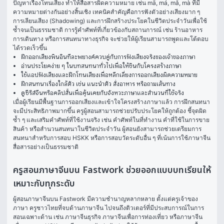
ปัญหาเรื่องโทนเสียง ทำให้สื่อสารผิดความหมาย เช่น mā, má, mǎ, mà ที่มี
ความหมายต่างกันอย่างสิ้นเชิง เทคนิคสำคัญคือการฟังตัวอย่างเสียงมาก ๆ 
การเลียนเสียง (Shadowing) และการฝึกสร้างประโยคในชีวิตประจำวันเพื่อใช้
ซ้ำจนเป็นธรรมชาติ การรู้คำศัพท์ที่เกี่ยวข้องกับสถานการณ์ เช่น ร้านอาหาร 
การเดินทาง หรือการสนทนาทางธุรกิจ จะช่วยให้ผู้เรียนสามารถพูดและโต้ตอบ
ได้รวดเร็วขึ้น
ฝึกออกเสียงพินอินทีละพยางค์ควบคู่กับการฟังเสียงจริงของเจ้าของภาษา
อ่านประโยคง่าย ๆ ในบทสนทนาทั่วไปเพื่อให้ชินกับโครงสร้างภาษา
ใช้แอปฟังเสียงและฝึกโทนเสียงเพื่อหลีกเลี่ยงการออกเสียงผิดความหมาย
ฝึกสนทนาเรื่องใกล้ตัว เช่น แนะนำตัว สั่งอาหาร หรือถามเส้นทาง
ดูซีรีส์จีนหรือคลิปสั้นเพื่อคุ้นเคยกับจังหวะภาษาและสำนวนที่ใช้จริง
เมื่อผู้เรียนมีพื้นฐานการออกเสียงและเข้าใจโครงสร้างภาษาแล้ว การฝึกสนทนา
จะมีประสิทธิภาพมากขึ้น ครูผู้สอนสามารถช่วยปรับประโยคให้ถูกต้อง ชี้จุดผิด
ซ้ำ ๆ และเสริมคำศัพท์ที่ใช้งานจริง เช่น คำศัพท์ในที่ทำงาน คำที่ใช้ในการขาย
สินค้า หรือสำนวนสนทนาในชีวิตประจำวัน ผู้สอนยังสามารถช่วยเตรียมการ
สนทนาสำหรับการสอบ HSKK หรือการสอบวัดระดับอื่น ๆ ที่เน้นการใช้ภาษาจีน
สื่อสารอย่างเป็นธรรมชาติ
ครูสอนภาษาจีนบน Fastwork ช่วยออกแบบบทเรียนให้
เหมาะกับทุกระดับ
ผู้สอนภาษาจีนบน Fastwork มีความชำนาญหลากหลาย ตั้งแต่ครูเจ้าของ
ภาษา ครูชาวไทยที่จบด้านภาษาจีน ไปจนถึงติวเตอร์ที่มีประสบการณ์ในการ
สอนเฉพาะด้าน เช่น ภาษาจีนธุรกิจ ภาษาจีนเพื่อการท่องเที่ยว หรือภาษาจีน