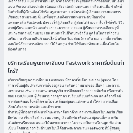
เพื่อการสอบ HSK การเรียนแบบตัวต่อตัวช่วยให้ผู้สอนสามารถออกแบบเนื้อหา
แบบ Personalized เช่น เน้นออกเสียง เน้นฝึกบทสนทนา หรือเน้นเพิ่มคำศัพท์
ในหัวข้อที่ผู้เรียนต้องใช้จริง ครูสามารถประเมินระดับผู้เรียนและวางแผนการ
เรียนอย่างเหมาะสมตั้งแต่พื้นฐานจนถึงการสนทนาระดับมืออาชีพ
แพลตฟอร์ม Fastwork ยังช่วยให้ผู้เรียนเลือกผู้สอนได้ง่ายจากโปรไฟล์จริง รีวิว
จากผู้เรียนก่อนหน้า และตัวอย่างแนวทางการสอน ผู้เรียนสามารถเลือกครูที่
เหมาะสมตามเป้าหมาย เช่น สนทนาในชีวิตประจำวัน พูดจีนในการทำงาน 
เสริมภาษาจีนขายสินค้าออนไลน์ หรือเตรียมสอบวัดระดับ นอกจากนี้การเรียน
ออนไลน์ยังสามารถจัดตารางได้ยืดหยุ่น ช่วยให้พัฒนาทักษะต่อเนื่องโดยไม่
ต้องเดินทาง
บริการเรียนพูดภาษาจีนบน Fastwork ราคาเริ่มต้นเท่า
ไหร่?
บริการเรียนพูดภาษาจีนบน Fastwork มีราคาเริ่มต้นประมาณ $price โดย
ราคาขึ้นอยู่กับประสบการณ์ของผู้สอน ระดับความยากของเนื้อหา และความ
เฉพาะทาง เช่น การสนทนาทางธุรกิจ การฝึกออกเสียงอย่างเข้มข้น หรือการติว
สอบ HSK/HSKK ผู้เรียนสามารถดูราคา เปรียบเทียบแพ็กเกจ และเลือกสไตล์
การสอนที่ตอบโจทย์ได้จากโปรไฟล์ของผู้สอนแต่ละคน ทำให้สามารถเลือก
เรียนได้ตรงตามระดับและเป้าหมาย
สำหรับผู้ที่ต้องการพัฒนาทักษะภาษาจีนทุกด้าน สามารถเลือกเรียนคอร์ส 
เรียน
พิเศษภาษาจีน
 หรือสำรวจหมวดหมู่ 
เรียนพิเศษ
 เพื่อค้นหาผู้สอนที่เหมาะกับ
สไตล์การเรียนของตนเองได้หลายแนวทาง ไม่ว่าจะเป็นการเรียนพูด ฟัง อ่าน 
เขียน โดยสามารถเริ่มต้นบทเรียนได้อย่างสะดวกผ่าน 
Fastwork
 ที่มีผู้สอนผู้