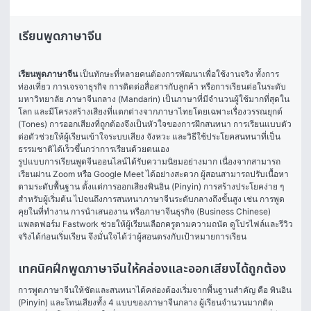
เรียนพูดภาษาจีน
เรียนพูดภาษาจีน
 เป็นทักษะที่หลายคนต้องการพัฒนาเพื่อใช้งานจริง ทั้งการ
ท่องเที่ยว การเจรจาธุรกิจ การติดต่อสื่อสารกับลูกค้า หรือการเรียนต่อในระดับ
มหาวิทยาลัย ภาษาจีนกลาง (Mandarin) เป็นภาษาที่มีจำนวนผู้ใช้มากที่สุดใน
โลก และมีโครงสร้างเสียงที่แตกต่างจากภาษาไทยโดยเฉพาะเรื่องวรรณยุกต์ 
(Tones) การออกเสียงที่ถูกต้องจึงเป็นหัวใจของการฝึกสนทนา การเรียนแบบตัว
ต่อตัวช่วยให้ผู้เรียนเข้าใจระบบเสียง จังหวะ และวิธีใช้ประโยคสนทนาที่เป็น
ธรรมชาติได้เร็วขึ้นกว่าการเรียนด้วยตนเอง
รูปแบบการเรียนพูดจีนออนไลน์ได้รับความนิยมอย่างมาก เนื่องจากสามารถ
เรียนผ่าน Zoom หรือ Google Meet ได้อย่างสะดวก ผู้สอนสามารถปรับเนื้อหา
ตามระดับพื้นฐาน ตั้งแต่การออกเสียงพินอิน (Pinyin) การสร้างประโยคง่าย ๆ 
สำหรับผู้เริ่มต้น ไปจนถึงการสนทนาภาษาจีนระดับกลางถึงขั้นสูง เช่น การพูด
คุยในที่ทำงาน การนำเสนองาน หรือภาษาจีนธุรกิจ (Business Chinese) 
แพลตฟอร์ม Fastwork ช่วยให้ผู้เรียนเลือกครูตามความถนัด ดูโปรไฟล์และรีวิว
จริงได้ก่อนเริ่มเรียน จึงมั่นใจได้ว่าผู้สอนตรงกับเป้าหมายการเรียน
เทคนิคฝึกพูดภาษาจีนให้คล่องและออกเสียงได้ถูกต้อง
การพูดภาษาจีนให้ชัดและสนทนาได้คล่องต้องเริ่มจากพื้นฐานสำคัญ คือ พินอิน 
(Pinyin) และโทนเสียงทั้ง 4 แบบของภาษาจีนกลาง ผู้เรียนจำนวนมากติด