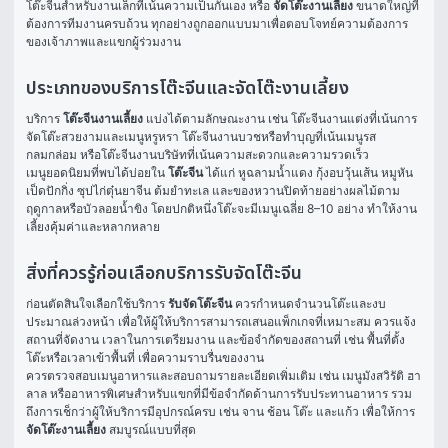
โต๊ะจีนสำหรับงานเล็กที่เน้นความเป็นกันเอง หรือ 
จัดโต๊ะงานเลี้ยง
 ขนาดใหญ่ที่
ต้องการทีมงานครบถ้วน ทุกอย่างถูกออกแบบมาเพื่อตอบโจทย์ความต้องการ
ของเจ้าภาพและแขกผู้ร่วมงาน
ประเภทของบริการโต๊ะจีนและจัดโต๊ะงานเลี้ยง
บริการ 
โต๊ะจีนงานเลี้ยง
 แบ่งได้ตามลักษณะงาน เช่น โต๊ะจีนงานแต่งที่เน้นการ
จัดโต๊ะสวยงามและเมนูหรูหรา โต๊ะจีนงานบวชหรือทำบุญที่เน้นเมนูรส
กลมกล่อม หรือโต๊ะจีนงานบริษัทที่เน้นความสะดวกและความรวดเร็ว
เมนูยอดนิยมที่พบได้บ่อยใน 
โต๊ะจีน
 ได้แก่ หูฉลามน้ำแดง กุ้งอบวุ้นเส้น หมูหัน 
เป็ดปักกิ่ง ซุปไก่ตุ๋นยาจีน ต้มยำทะเล และของหวานปิดท้ายอย่างผลไม้ตาม
ฤดูกาลหรือบัวลอยน้ำขิง โดยปกติหนึ่งโต๊ะจะมีเมนูเฉลี่ย 8–10 อย่าง ทำให้งาน
เลี้ยงคุ้มค่าและหลากหลาย
สิ่งที่ควรรู้ก่อนเลือกบริการรับจัดโต๊ะจีน
ก่อนตัดสินใจเลือกใช้บริการ 
รับจัดโต๊ะจีน
 ควรกำหนดจำนวนโต๊ะและงบ
ประมาณล่วงหน้า เพื่อให้ผู้ให้บริการสามารถเสนอแพ็กเกจที่เหมาะสม ควรแจ้ง
สถานที่จัดงาน เวลาในการเตรียมงาน และข้อจำกัดของสถานที่ เช่น พื้นที่ตั้ง
โต๊ะหรือเวลาเข้าพื้นที่ เพื่อความราบรื่นของงาน
ควรตรวจสอบเมนูอาหารและสอบถามรายละเอียดเพิ่มเติม เช่น เมนูมังสวิรัติ ฮา
ลาล หรืออาหารพิเศษสำหรับแขกที่มีข้อจำกัดด้านการรับประทานอาหาร รวม
ถึงการเช็กว่าผู้ให้บริการมีอุปกรณ์ครบ เช่น จาน ช้อน โต๊ะ และแก้ว เพื่อให้การ 
จัดโต๊ะงานเลี้ยง
 สมบูรณ์แบบที่สุด