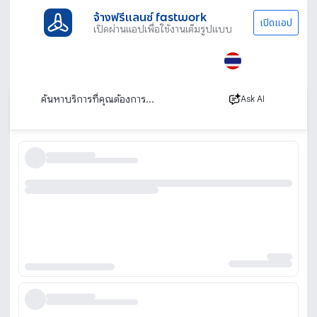
จ้างฟรีแลนซ์ fastwork
เปิดแอป
เปิดผ่านแอปเพื่อใช้งานเต็มรูปแบบ
ประเภทงานทั้งหมด
ไลฟ์สไตล์
รับจัดเลี้ยงนอกสถานที่
โต๊ะจีน
โต๊ะจีน รับจัดโต๊ะจีน จัดงานเลี้ยงโต๊ะจีน
เรียงตาม
Ask AI