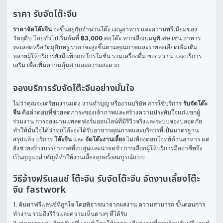
ราคา รับจัดโต๊ะจีน
ราคาจัดโต๊ะจีน
 จะขึ้นอยู่กับจำนวนโต๊ะ เมนูอาหาร และความพรีเมียมของ
วัตถุดิบ โดยทั่วไปเริ่มต้นที่ 
฿3,000
 ต่อโต๊ะ หากเลือกเมนูพิเศษ เช่น อาหาร
ทะเลสดหรือวัตถุดิบหรู ราคาจะสูงขึ้นตามคุณภาพและรายละเอียดเพิ่มเติม 
หลายผู้ให้บริการยังมีแพ็กเกจโปรโมชั่น รวมเครื่องดื่ม ของหวาน และบริการ
เสริม เพื่อเพิ่มความคุ้มค่าและความสะดวก
จองบริการรับจัดโต๊ะจีนอย่างมั่นใจ
ไม่ว่าคุณจะเตรียมงานแต่ง งานทำบุญ หรืองานบริษัท การใช้บริการ 
รับจัดโต๊ะ
จีน
 คือคำตอบที่ช่วยลดภาระของเจ้าภาพและสร้างความประทับใจแก่แขกผู้
ร่วมงาน การจองผ่านแพลตฟอร์มออนไลน์ที่มีรีวิวจริงและระบบจองปลอดภัย 
ทำให้มั่นใจได้ว่าทุกโต๊ะจะได้รับอาหารคุณภาพและบริการที่เป็นมาตรฐาน
สรุปแล้ว บริการ 
โต๊ะจีน
 และ 
จัดโต๊ะงานเลี้ยง
 ไม่เพียงตอบโจทย์ด้านอาหาร แต่
ยังช่วยสร้างบรรยากาศที่อบอุ่นและน่าจดจำ การเลือกผู้ให้บริการมืออาชีพจึง
เป็นกุญแจสำคัญที่ทำให้งานเลี้ยงทุกครั้งสมบูรณ์แบบ
วิธีจ้างฟรีแลนซ์ โต๊ะจีน รับจัดโต๊ะจีน จัดงานเลี้ยงโต๊ะ
จีน fastwork
1. ค้นหาฟรีแลนซ์ที่ถูกใจ โดยพิจารณาจากผลงาน ความสามารถ ขั้นตอนการ
ทำงาน รวมถึงรีวิวและความเห็นต่างๆ ที่ได้รับ
