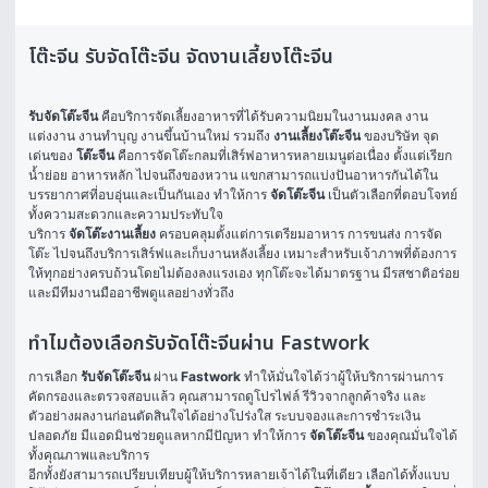
โต๊ะจีน รับจัดโต๊ะจีน จัดงานเลี้ยงโต๊ะจีน
รับจัดโต๊ะจีน
 คือบริการจัดเลี้ยงอาหารที่ได้รับความนิยมในงานมงคล งาน
แต่งงาน งานทำบุญ งานขึ้นบ้านใหม่ รวมถึง 
งานเลี้ยงโต๊ะจีน
 ของบริษัท จุด
เด่นของ 
โต๊ะจีน
 คือการจัดโต๊ะกลมที่เสิร์ฟอาหารหลายเมนูต่อเนื่อง ตั้งแต่เรียก
น้ำย่อย อาหารหลัก ไปจนถึงของหวาน แขกสามารถแบ่งปันอาหารกันได้ใน
บรรยากาศที่อบอุ่นและเป็นกันเอง ทำให้การ 
จัดโต๊ะจีน
 เป็นตัวเลือกที่ตอบโจทย์
ทั้งความสะดวกและความประทับใจ
บริการ 
จัดโต๊ะงานเลี้ยง
 ครอบคลุมตั้งแต่การเตรียมอาหาร การขนส่ง การจัด
โต๊ะ ไปจนถึงบริการเสิร์ฟและเก็บงานหลังเลี้ยง เหมาะสำหรับเจ้าภาพที่ต้องการ
ให้ทุกอย่างครบถ้วนโดยไม่ต้องลงแรงเอง ทุกโต๊ะจะได้มาตรฐาน มีรสชาติอร่อย 
และมีทีมงานมืออาชีพดูแลอย่างทั่วถึง
ทำไมต้องเลือกรับจัดโต๊ะจีนผ่าน Fastwork
การเลือก 
รับจัดโต๊ะจีน
 ผ่าน 
Fastwork
 ทำให้มั่นใจได้ว่าผู้ให้บริการผ่านการ
คัดกรองและตรวจสอบแล้ว คุณสามารถดูโปรไฟล์ รีวิวจากลูกค้าจริง และ
ตัวอย่างผลงานก่อนตัดสินใจได้อย่างโปร่งใส ระบบจองและการชำระเงิน
ปลอดภัย มีแอดมินช่วยดูแลหากมีปัญหา ทำให้การ 
จัดโต๊ะจีน
 ของคุณมั่นใจได้
ทั้งคุณภาพและบริการ
อีกทั้งยังสามารถเปรียบเทียบผู้ให้บริการหลายเจ้าได้ในที่เดียว เลือกได้ทั้งแบบ