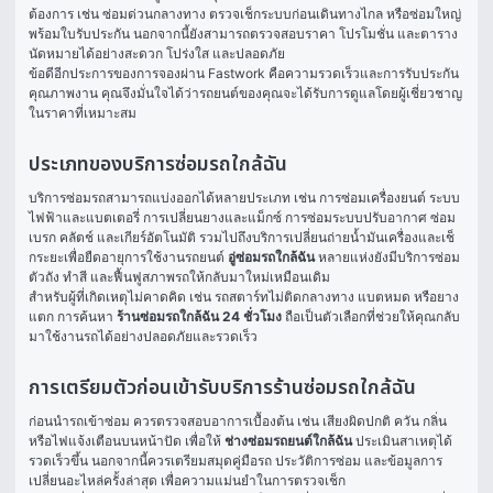
ต้องการ เช่น ซ่อมด่วนกลางทาง ตรวจเช็กระบบก่อนเดินทางไกล หรือซ่อมใหญ่
พร้อมใบรับประกัน นอกจากนี้ยังสามารถตรวจสอบราคา โปรโมชั่น และตาราง
นัดหมายได้อย่างสะดวก โปร่งใส และปลอดภัย
ข้อดีอีกประการของการจองผ่าน Fastwork คือความรวดเร็วและการรับประกัน
คุณภาพงาน คุณจึงมั่นใจได้ว่ารถยนต์ของคุณจะได้รับการดูแลโดยผู้เชี่ยวชาญ
ในราคาที่เหมาะสม
ประเภทของบริการซ่อมรถใกล้ฉัน
บริการซ่อมรถสามารถแบ่งออกได้หลายประเภท เช่น การซ่อมเครื่องยนต์ ระบบ
ไฟฟ้าและแบตเตอรี่ การเปลี่ยนยางและแม็กซ์ การซ่อมระบบปรับอากาศ ซ่อม
เบรก คลัตช์ และเกียร์อัตโนมัติ รวมไปถึงบริการเปลี่ยนถ่ายน้ำมันเครื่องและเช็
กระยะเพื่อยืดอายุการใช้งานรถยนต์ 
อู่ซ่อมรถใกล้ฉัน
 หลายแห่งยังมีบริการซ่อม
ตัวถัง ทำสี และฟื้นฟูสภาพรถให้กลับมาใหม่เหมือนเดิม
สำหรับผู้ที่เกิดเหตุไม่คาดคิด เช่น รถสตาร์ทไม่ติดกลางทาง แบตหมด หรือยาง
แตก การค้นหา 
ร้านซ่อมรถใกล้ฉัน 24 ชั่วโมง
 ถือเป็นตัวเลือกที่ช่วยให้คุณกลับ
มาใช้งานรถได้อย่างปลอดภัยและรวดเร็ว
การเตรียมตัวก่อนเข้ารับบริการร้านซ่อมรถใกล้ฉัน
ก่อนนำรถเข้าซ่อม ควรตรวจสอบอาการเบื้องต้น เช่น เสียงผิดปกติ ควัน กลิ่น 
หรือไฟแจ้งเตือนบนหน้าปัด เพื่อให้ 
ช่างซ่อมรถยนต์ใกล้ฉัน
 ประเมินสาเหตุได้
รวดเร็วขึ้น นอกจากนี้ควรเตรียมสมุดคู่มือรถ ประวัติการซ่อม และข้อมูลการ
เปลี่ยนอะไหล่ครั้งล่าสุด เพื่อความแม่นยำในการตรวจเช็ก