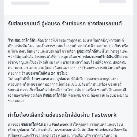
รับซ่อมรถยนต์ อู่ซ่อมรถ ร้านซ่อมรถ ช่างซ่อมรถยนต์
ร้านซ่อมรถใกล้ฉัน
 คือบริการที่เจ้าของรถทุกคนมองหาเมื่อเกิดปัญหารถยนต์
เสียกะทันหัน ไม่ว่าจะเป็นการซ่อมเครื่องยนต์ ระบบไฟฟ้า ระบบเบรก เกียร์ หรือ
แม้กระทั่งเปลี่ยนยางและแบตเตอรี่ การเลือก 
อู่ซ่อมรถใกล้ฉัน
 ที่ได้มาตรฐานจะ
ช่วยให้คุณมั่นใจว่ารถยนต์ได้รับการดูแลโดย 
ช่างซ่อมรถยนต์ใกล้ฉัน
 ที่มีความ
เชี่ยวชาญและใช้อะไหล่ที่เหมาะสม บริการเหล่านี้ตอบโจทย์ทั้งความปลอดภัย 
ความสะดวก และความคุ้มค่า โดยเฉพาะอย่างยิ่งในสถานการณ์เร่งด่วนที่คุณ
ต้องการ 
ร้านซ่อมรถใกล้ฉัน 24 ชั่วโมง
ในปัจจุบันมีทั้ง 
ร้านซ่อมรถ
 และ 
อู่ซ่อมรถ
 ที่ให้บริการหลากหลายรูปแบบ 
ครอบคลุมตั้งแต่ซ่อมตามอาการเล็กน้อย เช่น เปลี่ยนน้ำมันเครื่อง ซ่อมแอร์
รถยนต์ ตรวจเช็กเบื้องต้น ไปจนถึงงานใหญ่ เช่น ยกเครื่อง ซ่อมตัวถังและพ่นสี 
เจ้าของรถจึงควรเลือก 
ที่ซ่อมรถใกล้ฉัน
 ที่ตรงกับความต้องการและงบประมาณ
ของตนเอง
ทำไมต้องเลือกร้านซ่อมรถใกล้ฉันผ่าน Fastwork
การจอง 
ซ่อมรถใกล้ฉัน
 ผ่าน 
Fastwork
 ทำให้คุณสามารถค้นหาและเปรียบ
เทียบ 
อู่ซ่อมรถ
 ได้อย่างมั่นใจ เพราะแพลตฟอร์มคัดเลือก 
ช่างซ่อมรถ
 มืออาชีพ
ที่มีผลงานและรีวิวจากลูกค้าจริง คุณสามารถเลือกบริการที่ตรงกับความ