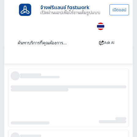
จ้างฟรีแลนซ์ fastwork
เปิดแอป
เปิดผ่านแอปเพื่อใช้งานเต็มรูปแบบ
ประเภทงานทั้งหมด
ช่าง
ซ่อมรถยนต์
รับซ่อมรถยนต์ อู่ซ่อมรถ ร้านซ่อมรถ ช่างซ่อม
รถยนต์
Ask AI
เรียงตาม