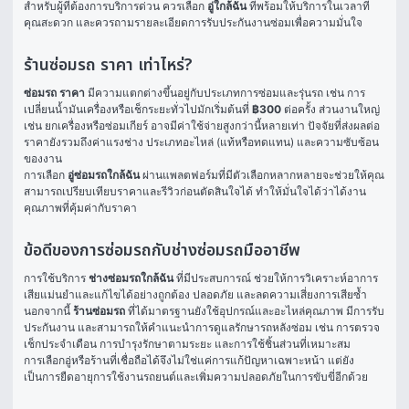
สำหรับผู้ที่ต้องการบริการด่วน ควรเลือก 
อู่ใกล้ฉัน
 ที่พร้อมให้บริการในเวลาที่
คุณสะดวก และควรถามรายละเอียดการรับประกันงานซ่อมเพื่อความมั่นใจ
ร้านซ่อมรถ ราคา เท่าไหร่?
ซ่อมรถ ราคา
 มีความแตกต่างขึ้นอยู่กับประเภทการซ่อมและรุ่นรถ เช่น การ
เปลี่ยนน้ำมันเครื่องหรือเช็กระยะทั่วไปมักเริ่มต้นที่ 
฿300
 ต่อครั้ง ส่วนงานใหญ่ 
เช่น ยกเครื่องหรือซ่อมเกียร์ อาจมีค่าใช้จ่ายสูงกว่านี้หลายเท่า ปัจจัยที่ส่งผลต่อ
ราคายังรวมถึงค่าแรงช่าง ประเภทอะไหล่ (แท้หรือทดแทน) และความซับซ้อน
ของงาน
การเลือก 
อู่ซ่อมรถใกล้ฉัน
 ผ่านแพลตฟอร์มที่มีตัวเลือกหลากหลายจะช่วยให้คุณ
สามารถเปรียบเทียบราคาและรีวิวก่อนตัดสินใจได้ ทำให้มั่นใจได้ว่าได้งาน
คุณภาพที่คุ้มค่ากับราคา
ข้อดีของการซ่อมรถกับช่างซ่อมรถมืออาชีพ
การใช้บริการ 
ช่างซ่อมรถใกล้ฉัน
 ที่มีประสบการณ์ ช่วยให้การวิเคราะห์อาการ
เสียแม่นยำและแก้ไขได้อย่างถูกต้อง ปลอดภัย และลดความเสี่ยงการเสียซ้ำ 
นอกจากนี้ 
ร้านซ่อมรถ
 ที่ได้มาตรฐานยังใช้อุปกรณ์และอะไหล่คุณภาพ มีการรับ
ประกันงาน และสามารถให้คำแนะนำการดูแลรักษารถหลังซ่อม เช่น การตรวจ
เช็กประจำเดือน การบำรุงรักษาตามระยะ และการใช้ชิ้นส่วนที่เหมาะสม
การเลือกอู่หรือร้านที่เชื่อถือได้จึงไม่ใช่แค่การแก้ปัญหาเฉพาะหน้า แต่ยัง
เป็นการยืดอายุการใช้งานรถยนต์และเพิ่มความปลอดภัยในการขับขี่อีกด้วย