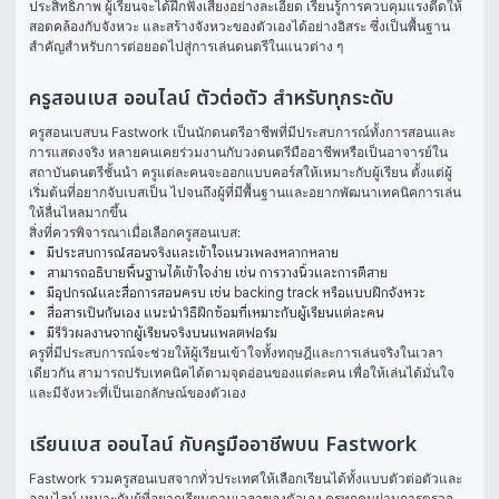
ประสิทธิภาพ ผู้เรียนจะได้ฝึกฟังเสียงอย่างละเอียด เรียนรู้การควบคุมแรงดีดให้
สอดคล้องกับจังหวะ และสร้างจังหวะของตัวเองได้อย่างอิสระ ซึ่งเป็นพื้นฐาน
สำคัญสำหรับการต่อยอดไปสู่การเล่นดนตรีในแนวต่าง ๆ
ครูสอนเบส ออนไลน์ ตัวต่อตัว สำหรับทุกระดับ
ครูสอนเบสบน Fastwork เป็นนักดนตรีอาชีพที่มีประสบการณ์ทั้งการสอนและ
การแสดงจริง หลายคนเคยร่วมงานกับวงดนตรีมืออาชีพหรือเป็นอาจารย์ใน
สถาบันดนตรีชั้นนำ ครูแต่ละคนจะออกแบบคอร์สให้เหมาะกับผู้เรียน ตั้งแต่ผู้
เริ่มต้นที่อยากจับเบสเป็น ไปจนถึงผู้ที่มีพื้นฐานและอยากพัฒนาเทคนิคการเล่น
ให้ลื่นไหลมากขึ้น
สิ่งที่ควรพิจารณาเมื่อเลือกครูสอนเบส:
มีประสบการณ์สอนจริงและเข้าใจแนวเพลงหลากหลาย
สามารถอธิบายพื้นฐานได้เข้าใจง่าย เช่น การวางนิ้วและการตีสาย
มีอุปกรณ์และสื่อการสอนครบ เช่น backing track หรือแบบฝึกจังหวะ
สื่อสารเป็นกันเอง แนะนำวิธีฝึกซ้อมที่เหมาะกับผู้เรียนแต่ละคน
มีรีวิวผลงานจากผู้เรียนจริงบนแพลตฟอร์ม
ครูที่มีประสบการณ์จะช่วยให้ผู้เรียนเข้าใจทั้งทฤษฎีและการเล่นจริงในเวลา
เดียวกัน สามารถปรับเทคนิคได้ตามจุดอ่อนของแต่ละคน เพื่อให้เล่นได้มั่นใจ
และมีจังหวะที่เป็นเอกลักษณ์ของตัวเอง
เรียนเบส ออนไลน์ กับครูมืออาชีพบน Fastwork
Fastwork รวมครูสอนเบสจากทั่วประเทศให้เลือกเรียนได้ทั้งแบบตัวต่อตัวและ
ออนไลน์ เหมาะกับผู้ที่อยากเรียนตามเวลาของตัวเอง ครูทุกคนผ่านการตรวจ