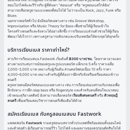
สอบโปรไฟล์และรีวิวจริง ผู้ที่ค้นหา “สอนเบส” หรือ “ครูสอนเบสใกล้ฉัน” 
สามารถเลือกครูตามแนวเพลงที่สนใจได้ ไม่ว่าจะเป็น Rock, Jazz, Funk หรือ 
Blues
นอกจากคอร์สทั่วไป ยังมีคอร์สเฉพาะทาง เช่น Groove Workshop, 
Improvisation หรือ Music Theory for Bass เพื่อช่วยให้ผู้เรียนเข้าใจ
โครงสร้างดนตรีและจังหวะได้อย่างลึกซึ้ง การเรียนแบบส่วนตัวช่วยให้ผู้เรียน
พัฒนาได้เร็วกว่า เพราะครูสามารถสังเกตและปรับเทคนิคให้ตรงจุดได้ทุกครั้ง
บริการเรียนเบส ราคาเท่าไหร่?
ค่าบริการเรียนเบสบน Fastwork เริ่มต้นที่ 
฿300 บาท/ชม.
 โดยราคาอาจแตก
ต่างตามประสบการณ์ของครูและรูปแบบคอร์ส แพ็กเกจ 5 ครั้ง ราคาเฉลี่ย 
2,000–3,000 บาท เหมาะกับผู้เริ่มต้น ส่วนคอร์สต่อเนื่อง 10 ครั้ง ราคา 
4,000–6,000 บาท เหมาะสำหรับผู้ที่ต้องการฝึกจริงจังหรือเตรียมสอบเข้าวง
ดนตรี
ครูหลายคนมีคอร์สสอนแบบเฉพาะทาง เช่น การเรียนเล่นเบสร่วมกับกลองเพื่อ
ฝึกจังหวะ การฝึก slap bass หรือ fingerstyle และสำหรับคนที่สนใจแนวสอบ
เข้าคณะดุริยางคศิลป์ ยังสามารถเลือกคอร์ส 
เรียนพิเศษดนตรี
 หรือ 
ติวทฤษฎี
ดนตรี
 เพื่อเตรียมสอบวิชาการดนตรีเพิ่มเติมได้ด้วย
สมัครเรียนเบส กับครูสอนเบสบน Fastwork
แพลตฟอร์ม 
Fastwork
 รวมครูสอนเบสจากทั่วประเทศที่พร้อมสอนทั้งออนไลน์
และตัวต่อตัว ผู้เรียนสามารถดูรีวิว โปรไฟล์ และผลงานของครูก่อนตัดสินใจได้