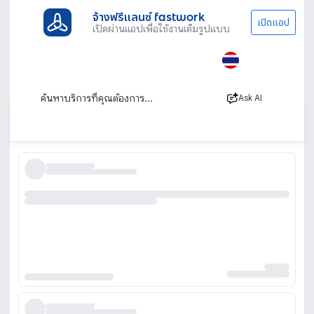
จ้างฟรีแลนซ์ fastwork
เปิดแอป
เปิดผ่านแอปเพื่อใช้งานเต็มรูปแบบ
ประเภทงานทั้งหมด
สถาปัตย์วิศวกรรม
ออกแบบตกแต่งภายในและภายนอก
กรุงเทพ
รับออกแบบภายใน กรุงเทพ
Ask AI
เรียงตาม