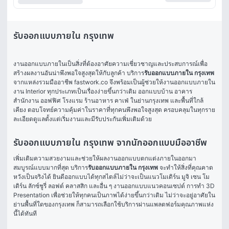
รับออกแบบภายใน กรุงเทพ
งานออกแบบภายในเป็นสิ่งที่ต้องอาศัยความเชี่ยวชาญและประสบการณ์เพื่อ
สร้างผลงานอันน่าพึงพอใจสูงสุดให้กับลูกค้า บริการ
รับออกแบบภายใน กรุงเทพ
จากแหล่งรวมมืออาชีพ fastwork.co จึงพร้อมเป็นผู้ช่วยให้งานออกแบบภายใน 
งาน Interior ทุกประเภทเป็นเรื่องง่ายขึ้นกว่าเดิม ออกแบบบ้าน อาคาร 
สำนักงาน ออฟฟิศ โรงแรม ร้านอาหาร คาเฟ่ ในย่านกรุงเทพ และพื้นที่ใกล้
เคียง ตอบโจทย์ความคุ้มค่าในราคาที่ทุกคนพึงพอใจสูงสุด ครอบคลุมในทุกราย
ละเอียดดูแลตั้งแต่เริ่มงานและมีรับประกันเพิ่มเติมด้วย 
รับออกแบบภายใน กรุงเทพ จากนักออกแบบมืออาชีพ
เพิ่มเติมความสวยงามและช่วยให้ผลงานออกแบบตกแต่งภายในออกมา
สมบูรณ์แบบมากที่สุด บริการ
รับออกแบบภายใน กรุงเทพ
 จะทำให้สิ่งที่คุณคาด
หวังเป็นจริงได้ ยินดีออกแบบได้ทุกสไตล์ไม่ว่าจะเป็นแนวโมเดิร์น มูจิ เซน โม
เดิร์น ลักซ์ชูรี่ ลอฟต์ คลาสสิก และอื่น ๆ งานออกแบบแนวคอนเซปต์ การทำ 3D 
Presentation เพื่อช่วยให้ทุกคนเป็นภาพได้ง่ายขึ้นกว่าเดิม ไม่ว่าจะอยู่อาศัยใน
ย่านพื้นที่ใดของกรุงเทพ ก็สามารถเลือกใช้บริการผ่านแพลตฟอร์มคุณภาพแห่ง
นี้ได้ทันที