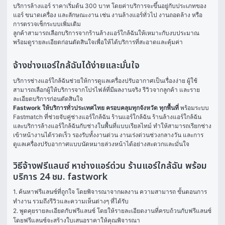
บริการล้างแอร์ ราคาเริ่มต้น 300 บาท โดยค่าบริการจะขึ้นอยู่กับประเภทของ
แอร์ ขนาดเครื่อง และลักษณะงาน เช่น งานล้างแอร์ทั่วไป งานถอดล้าง หรือ
การตรวจเช็กระบบเพิ่มเติม
ลูกค้าสามารถเลือกบริการจากร้านล้างแอร์ใกล้ฉันให้เหมาะกับงบประมาณ 
พร้อมดูรายละเอียดก่อนตัดสินใจเพื่อให้ได้บริการที่สะอาดและคุ้มค่า
จ้างช่างแอร์ใกล้ฉันได้ง่ายและมั่นใจ
บริการช่างแอร์ใกล้ฉันช่วยให้การดูแลเครื่องปรับอากาศเป็นเรื่องง่าย ผู้ใช้
สามารถเลือกผู้ให้บริการจากโปรไฟล์ที่มีผลงานจริง รีวิวจากลูกค้า และราย
ละเอียดบริการก่อนตัดสินใจ
Fastwork ให้บริการทั่วประเทศไทย ครอบคลุมทุกจังหวัด ทุกพื้นที่
 พร้อมระบบ 
Fastmatch ที่ช่วยจับคู่ช่างแอร์ใกล้ฉัน ร้านแอร์ใกล้ฉัน ร้านล้างแอร์ใกล้ฉัน 
และบริการล้างแอร์ใกล้ฉันกับช่างในพื้นที่แบบเรียลไทม์ ทำให้สามารถเรียกช่าง
เข้าหน้างานได้รวดเร็ว รองรับทั้งงานด่วน งานเร่งด่วนช่วงกลางวัน และการ
ดูแลเครื่องปรับอากาศแบบนัดหมายล่วงหน้าได้อย่างสะดวกและมั่นใจ
วิธีจ้างฟรีแลนซ์ หาช่างแอร์ด่วน ร้านแอร์ใกล้ฉัน พร้อม
บริการ 24 ชม. fastwork
1. ค้นหาฟรีแลนซ์ที่ถูกใจ โดยพิจารณาจากผลงาน ความสามารถ ขั้นตอนการ
ทำงาน รวมถึงรีวิวและความเห็นต่างๆ ที่ได้รับ

2. พูดคุยรายละเอียดกับฟรีแลนซ์ โดยให้รายละเอียดงานที่ครบถ้วนกับฟรีแลนซ์ 
โดยฟรีแลนซ์จะสร้างใบเสนอราคาให้คุณพิจารณา
