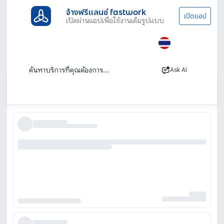
จ้างฟรีแลนซ์ fastwork
เปิดแอป
เปิดผ่านแอปเพื่อใช้งานเต็มรูปแบบ
ประเภทงานทั้งหมด
ช่าง
หาช่างแอร์ด่วน ใกล้ฉัน
หาช่างแอร์ด่วน ร้านแอร์ใกล้ฉัน พร้อมบริการ 24
ชม.
Ask AI
เรียงตาม