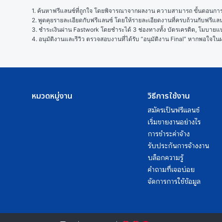
1. ค้นหาฟรีแลนซ์ที่ถูกใจ โดยพิจารณาจากผลงาน ความสามารถ ขั้นตอนการทำ
2. พูดคุยรายละเอียดกับฟรีแลนซ์ โดยให้รายละเอียดงานที่ครบถ้วนกับฟรีแ
3. ชำระเงินผ่าน Fastwork โดยชำระได้ 3 ช่องทางทั้ง บัตรเครดิต, โมบายแบง
4. อนุมัติงานและรีวิว ตรวจสอบงานที่ได้รับ “อนุมัติงาน Final” หากพอใจ
หมวดหมู่งาน
วิธีการใช้งาน
สมัครเป็นฟรีแลนซ์
เริ่มขายงานอย่างไร
การชำระค่าจ้าง
รับประกันการจ้างงาน
บล็อกความรู้
คำถามที่เจอบ่อย
จัดการการใช้ข้อมูล