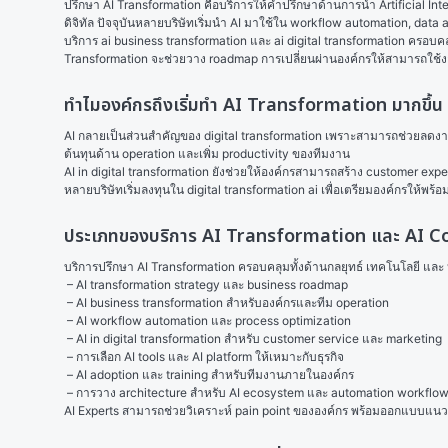
ปรึกษา AI Transformation คือบริการให้คำปรึกษาด้านการนำ Artificial In
ดิจิทัล ปัจจุบันหลายบริษัทเริ่มนำ AI มาใช้ใน workflow automation, da
บริการ ai business transformation และ ai digital transformation ครอบค
Transformation จะช่วยวาง roadmap การเปลี่ยนผ่านองค์กรให้สามารถใช้งาน 
ทำไมองค์กรถึงเริ่มทำ AI Transformation มากขึ้น
AI กลายเป็นส่วนสำคัญของ digital transformation เพราะสามารถช่วยลดงาน
ต้นทุนด้าน operation และเพิ่ม productivity ของทีมงาน
AI in digital transformation ยังช่วยให้องค์กรสามารถสร้าง customer exp
หลายบริษัทเริ่มลงทุนใน digital transformation ai เพื่อเตรียมองค์กรให้
ประเภทของบริการ AI Transformation และ AI C
บริการปรึกษา AI Transformation ครอบคลุมทั้งด้านกลยุทธ์ เทคโนโลยี แล
 – AI transformation strategy และ business roadmap
 – AI business transformation สำหรับองค์กรและทีม operation
 – AI workflow automation และ process optimization
 – AI in digital transformation สำหรับ customer service และ marketing
 – การเลือก AI tools และ AI platform ให้เหมาะกับธุรกิจ
 – AI adoption และ training สำหรับทีมงานภายในองค์กร
 – การวาง architecture สำหรับ AI ecosystem และ automation workflow
AI Experts สามารถช่วยวิเคราะห์ pain point ขององค์กร พร้อมออกแบบแน