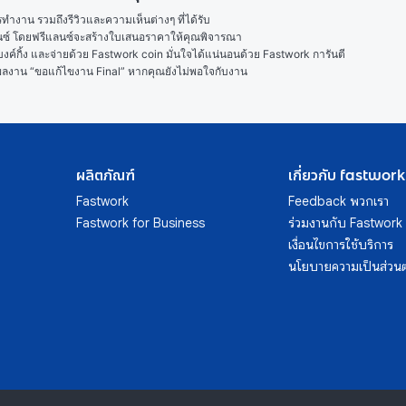
งาน รวมถึงรีวิวและความเห็นต่างๆ ที่ได้รับ

ลนซ์ โดยฟรีแลนซ์จะสร้างใบเสนอราคาให้คุณพิจารณา

ค์กิ้ง และจ่ายด้วย Fastwork coin มั่นใจได้แน่นอนด้วย Fastwork การันตี

ในผลงาน “ขอแก้ไขงาน Final” หากคุณยังไม่พอใจกับงาน
ผลิตภัณฑ์
เกี่ยวกับ fastwork
Fastwork
Feedback พวกเรา
Fastwork for Business
ร่วมงานกับ Fastwork
เงื่อนไขการใช้บริการ
นโยบายความเป็นส่วนต