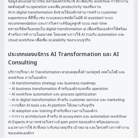
ข้อมูลได้แม่นยำมากขึ้น หลายองค์กรเริ่มใช้ AI เพื่อปรับ workflow การทำงาน 
ลดต้นทุนด้าน operation และเพิ่ม productivity ของทีมงาน
AI in digital transformation ยังช่วยให้องค์กรสามารถสร้าง customer 
experience ที่ดีขึ้น เช่น ระบบตอบแชทอัตโนมัติ AI assistant ระบบ 
recommendation และการวิเคราะห์ข้อมูลลูกค้าแบบ real-time
หลายบริษัทเริ่มลงทุนใน digital transformation ai เพื่อเตรียมองค์กรให้พร้อม
สำหรับการทำงานในอนาคต โดยเฉพาะการใช้ AI ร่วมกับ automation และ 
cloud workflow เพื่อเพิ่ม scalability ของระบบธุรกิจ
ประเภทของบริการ AI Transformation และ AI
Consulting
บริการปรึกษา AI Transformation ครอบคลุมทั้งด้านกลยุทธ์ เทคโนโลยี และ 
workflow ภายในองค์กร
 – AI transformation strategy และ business roadmap
 – AI business transformation สำหรับองค์กรและทีม operation
 – AI workflow automation และ process optimization
 – AI in digital transformation สำหรับ customer service และ marketing
 – การเลือก AI tools และ AI platform ให้เหมาะกับธุรกิจ
 – AI adoption และ training สำหรับทีมงานภายในองค์กร
 – การวาง architecture สำหรับ AI ecosystem และ automation workflow 
AI Experts สามารถช่วยวิเคราะห์ pain point ขององค์กร พร้อมออกแบบ
แนวทางการใช้ AI ที่เหมาะกับขนาดธุรกิจ เป้าหมาย และโครงสร้างการทำงาน
ของแต่ละองค์กร