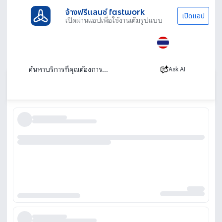
จ้างฟรีแลนซ์ fastwork
เปิดแอป
เปิดผ่านแอปเพื่อใช้งานเต็มรูปแบบ
ประเภทงานทั้งหมด
ภาพ เสียงและโปรดักชัน
Acting & Modeling
นักแสดง Extra
นักแสดง Extra
Ask AI
เรียงตาม