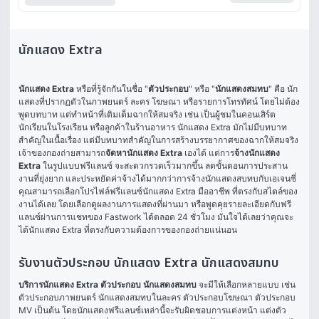
นักแสดง Extra
นักแสดง Extra 
หรือที่รู้จักกันในชื่อ "
ตัวประกอบ
" หรือ "
นั
กแสดงสมทบ
" คือ นัก
แสดงที่ปรากฏตัวในภาพยนตร์ ละคร โฆษณา หรือรายการโทรทัศน์ โดยไม่ต้อง
พูดบทบาท แต่ทำหน้าที่เติมเต็มฉากให้สมจริง เช่น เป็นผู้ชมในคอนเสิร์ต 
นักเรียนในโรงเรียน หรือลูกค้าในร้านอาหาร นักแสดง Extra มักไม่มีบทบาท
สำคัญในเนื้อเรื่อง แต่มีบทบาทสำคัญในการสร้างบรรยากาศของฉากให้สมจริง 
เจ้าของกองถ่ายสามารถ
จัดหานักแสดง Extra
 เองได้ แต่การ
จ้างนักแสดง 
Extra
 ในรูปแบบฟรีแลนซ์ จะสะดวกรวดเร็วมากขึ้น ลดขั้นตอนการประสาน
งานที่ยุ่งยาก และประหยัดค่าจ้างได้มากกว่าการจ้างนักแสดงสบทบกับเอเจนซี่ 
คุณสามารถเลือกโปรไฟล์ฟรีแลนซ์นักแสดง Extra มืออาชีพ ที่ตรงกับสไตล์ของ
งานได้เลย โดยเลือกดูผลงานการแสดงที่ผ่านมา หรือพูดคุยรายละเอียดกับฟรี
แลนซ์ผ่านการแชทของ Fastwork ได้ตลอด 24 ชั่วโมง มั่นใจได้เลยว่าคุณจะ
ได้นักแสดง Extra ที่ตรงกับความต้องการของกองถ่ายแน่นอน
รับงานตัวประกอบ นักแสดง Extra นักแสดงสมทบ
บริการนักแสดง Extra ตัวประกอบ นักแสดงสมทบ
 จะมีให้เลือกหลายแบบ เช่น 
ตัวประกอบภาพยนตร์ นักแสดงสมทบในละคร ตัวประกอบโฆษณา ตัวประกอบ 
MV เป็นต้น โดยนักแสดงฟรีแลนซ์เหล่านี้จะรับผิดชอบการแต่งหน้า แต่งตัว 