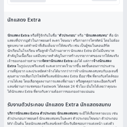
นักแสดง Extra
นักแสดง Extra 
หรือที่รู้จักกันในชื่อ "
ตัวประกอบ
" หรือ "
นั
กแสดงสมทบ
" คือ นัก
แสดงที่ปรากฏตัวในภาพยนตร์ ละคร โฆษณา หรือรายการโทรทัศน์ โดยไม่ต้อง
พูดบทบาท แต่ทำหน้าที่เติมเต็มฉากให้สมจริง เช่น เป็นผู้ชมในคอนเสิร์ต 
นักเรียนในโรงเรียน หรือลูกค้าในร้านอาหาร นักแสดง Extra มักไม่มีบทบาท
สำคัญในเนื้อเรื่อง แต่มีบทบาทสำคัญในการสร้างบรรยากาศของฉากให้สมจริง 
เจ้าของกองถ่ายสามารถ
จัดหานักแสดง Extra
 เองได้ แต่การ
จ้างนักแสดง 
Extra
 ในรูปแบบฟรีแลนซ์ จะสะดวกรวดเร็วมากขึ้น ลดขั้นตอนการประสาน
งานที่ยุ่งยาก และประหยัดค่าจ้างได้มากกว่าการจ้างนักแสดงสบทบกับเอเจนซี่ 
คุณสามารถเลือกโปรไฟล์ฟรีแลนซ์นักแสดง Extra มืออาชีพ ที่ตรงกับสไตล์ของ
งานได้เลย โดยเลือกดูผลงานการแสดงที่ผ่านมา หรือพูดคุยรายละเอียดกับฟรี
แลนซ์ผ่านการแชทของ Fastwork ได้ตลอด 24 ชั่วโมง มั่นใจได้เลยว่าคุณจะ
ได้นักแสดง Extra ที่ตรงกับความต้องการของกองถ่ายแน่นอน
รับงานตัวประกอบ นักแสดง Extra นักแสดงสมทบ
บริการนักแสดง Extra ตัวประกอบ นักแสดงสมทบ
 จะมีให้เลือกหลายแบบ เช่น 
ตัวประกอบภาพยนตร์ นักแสดงสมทบในละคร ตัวประกอบโฆษณา ตัวประกอบ 
MV เป็นต้น โดยนักแสดงฟรีแลนซ์เหล่านี้จะรับผิดชอบการแต่งหน้า แต่งตัว 