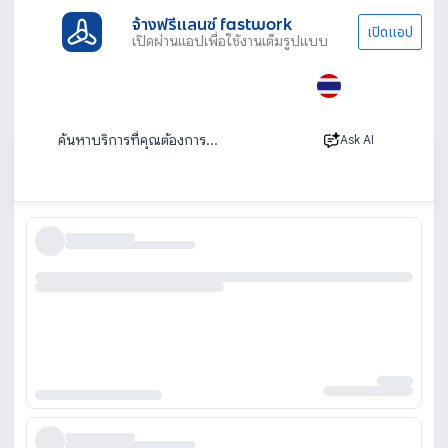
จ้างฟรีแลนซ์ fastwork
เปิดแอป
เปิดผ่านแอปเพื่อใช้งานเต็มรูปแบบ
ประเภทงานทั้งหมด
ภาพ เสียงและโปรดักชัน
Acting & Modeling
นักแสดง Extra
นักแสดง Extra
Ask AI
เรียงตาม