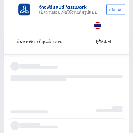
จ้างฟรีแลนซ์ fastwork
เปิดแอป
เปิดผ่านแอปเพื่อใช้งานเต็มรูปแบบ
ประเภทงานทั้งหมด
เช่ารถ
เช่ารถตู้อุดรธานี
เช่ารถตู้อุดรธานี พร้อมคนขับและขับเอง
เรียงตาม
Ask AI