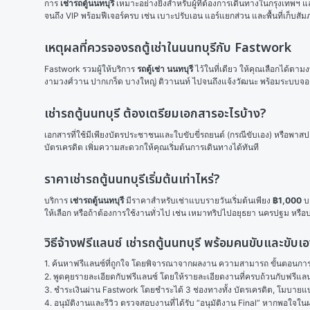
การ 
เช่ารถตู้นนทบุรี
 เหมาะอย่างยิ่งสำหรับผู้ที่ต้องการเดินทางในกรุงเทพฯ แล
จนถึง VIP พร้อมฟีเจอร์ครบ เช่น เบาะปรับเอน แอร์แยกส่วน และพื้นที่เก็บสั
เหตุผลที่ควรจองรถตู้เช่าในนนทบุรีกับ Fastwork
Fastwork รวมผู้ให้บริการ 
รถตู้เช่า นนทบุรี
 ไว้ในที่เดียว ให้คุณเลือกได้ตา
งามวงศ์วาน ปากเกร็ด บางใหญ่ ติวานนท์ ไปจนถึงแจ้งวัฒนะ พร้อมระบบจองออ
เช่ารถตู้นนทบุรี ต้องเตรียมเอกสารอะไรบ้าง?
เอกสารที่ใช้มีเพียงบัตรประชาชนและใบขับขี่รถยนต์ (กรณีขับเอง) หรือพาส
บัตรเครดิต เพิ่มความสะดวกให้คุณเริ่มต้นการเดินทางได้ทันที
ราคาเช่ารถตู้นนทบุรีเริ่มต้นเท่าไหร่?
บริการ 
เช่ารถตู้นนทบุรี
 มีราคาสำหรับเช่าแบบรายวันเริ่มต้นเพียง 
฿1,000
 บ
ให้เลือก หรือถ้าต้องการใช้งานทั่วไป เช่น เหมาทริปไปอยุธยา นครปฐม หรื
วิธีจ้างฟรีแลนซ์ เช่ารถตู้นนทบุรี พร้อมคนขับและขั
1. ค้นหาฟรีแลนซ์ที่ถูกใจ โดยพิจารณาจากผลงาน ความสามารถ ขั้นตอนการทำ
2. พูดคุยรายละเอียดกับฟรีแลนซ์ โดยให้รายละเอียดงานที่ครบถ้วนกับฟรีแ
3. ชำระเงินผ่าน Fastwork โดยชำระได้ 3 ช่องทางทั้ง บัตรเครดิต, โมบายแบง
4. อนุมัติงานและรีวิว ตรวจสอบงานที่ได้รับ “อนุมัติงาน Final” หากพอใจ