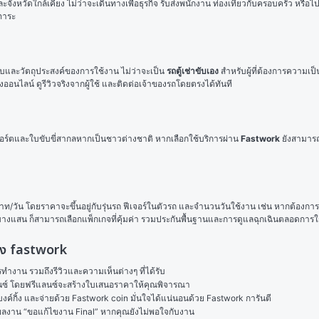
ะจังหวัดใกล้เคียง ไม่ว่าจะเดินทางเพื่อธุรกิจ รับส่งพนักงาน ท่องเที่ยวกับครอบครัว หรือไ
มภาระ
มงบและวัตถุประสงค์ของการใช้งาน ไม่ว่าจะเป็น 
รถตู้เช่าขับเอง
 สำหรับผู้ที่ต้องการความเป็
นไลน์ ดูรีวิวจริงจากผู้ใช้ และติดต่อเจ้าของรถโดยตรงได้ทันที
ปอร์ตและใบขับขี่สากลหากเป็นชาวต่างชาติ หากเลือกใช้บริการผ่าน 
Fastwork
 ยังสามาร
าท/วัน โดยราคาจะขึ้นอยู่กับรุ่นรถ ฟีเจอร์ในตัวรถ และจำนวนวันใช้งาน เช่น หากต้องการ
อบางแสน ก็สามารถเลือกแพ็กเกจที่คุ้มค่า รวมประกันพื้นฐานและการดูแลฉุกเฉินตลอดการใ
บเอง fastwork
งาน รวมถึงรีวิวและความเห็นต่างๆ ที่ได้รับ

ลนซ์ โดยฟรีแลนซ์จะสร้างใบเสนอราคาให้คุณพิจารณา

ค์กิ้ง และจ่ายด้วย Fastwork coin มั่นใจได้แน่นอนด้วย Fastwork การันตี

ในผลงาน “ขอแก้ไขงาน Final” หากคุณยังไม่พอใจกับงาน