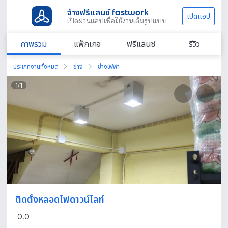
จ้างฟรีแลนซ์ fastwork
เปิดแอป
เปิดผ่านแอปเพื่อใช้งานเต็มรูปแบบ
ภาพรวม
แพ็กเกจ
ฟรีแลนซ์
รีวิว
ประเภทงานทั้งหมด
ช่าง
ช่างไฟฟ้า
1
/
1
ติดตั้งหลอดไฟดาวน์ไลท์
0.0