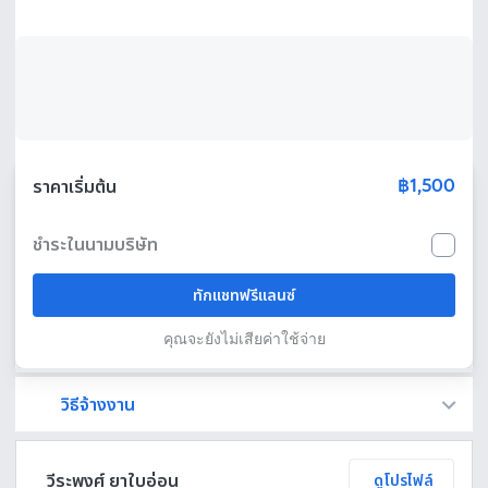
฿1,500
ราคาเริ่มต้น
ชำระในนามบริษัท
ทักแชทฟรีแลนซ์
คุณจะยังไม่เสียค่าใช้จ่าย
วิธีจ้างงาน
Fastwork เป็นตัวกลางถือเงินของคุณ เพื่อความปลอดภัย และฟรีแลนซ์จะได้รับเงิน หลังจากผู้ว่าจ้างจะกดอนุมัติงานแล้วเท่านั้น!
ทักแชทเพื่อคุยรายละเอียดและบรีฟงานกับฟรีแลนซ์ได้ทันทีโดยไม่มีค่าใช้จ่าย
ตกลงจ้างงาน โดยขอใบเสนอราคากับฟรีแลนซ์ ตรวจสอบรายละเอียดและชำระเงินได้ทันที
เมื่อฟรีแลนซ์ทำงานตามข้อตกลงและส่งงานขั้น สุดท้ายแล้ว ผู้จ้างสามารถตรวจสอบ ขอแก้ไขหรืออนุมัติได้ตามข้อตกลง
วีระพงศ์ ยาใบอ่อน
ดูโปรไฟล์