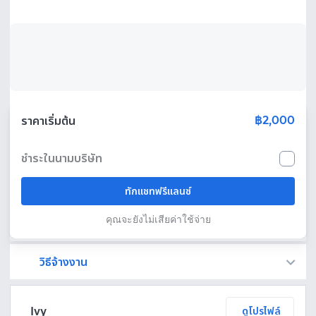
฿2,000
ราคาเริ่มต้น
ชำระในนามบริษัท
ทักแชทฟรีแลนซ์
คุณจะยังไม่เสียค่าใช้จ่าย
วิธีจ้างงาน
Fastwork เป็นตัวกลางถือเงินของคุณ เพื่อความปลอดภัย และฟรีแลนซ์จะได้รับเงิน หลังจากผู้ว่าจ้างจะกดอนุมัติงานแล้วเท่านั้น!
ทักแชทเพื่อคุยรายละเอียดและบรีฟงานกับฟรีแลนซ์ได้ทันทีโดยไม่มีค่าใช้จ่าย
ตกลงจ้างงาน โดยขอใบเสนอราคากับฟรีแลนซ์ ตรวจสอบรายละเอียดและชำระเงินได้ทันที
เมื่อฟรีแลนซ์ทำงานตามข้อตกลงและส่งงานขั้น สุดท้ายแล้ว ผู้จ้างสามารถตรวจสอบ ขอแก้ไขหรืออนุมัติได้ตามข้อตกลง
Ivy
ดูโปรไฟล์