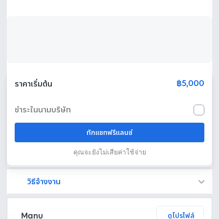
฿5,000
ราคาเริ่มต้น
ชำระในนามบริษัท
ทักแชทฟรีแลนซ์
คุณจะยังไม่เสียค่าใช้จ่าย
วิธีจ้างงาน
Fastwork เป็นตัวกลางถือเงินของคุณ เพื่อความปลอดภัย และฟรีแลนซ์จะได้รับเงิน หลังจากผู้ว่าจ้างจะกดอนุมัติงานแล้วเท่านั้น!
ทักแชทเพื่อคุยรายละเอียดและบรีฟงานกับฟรีแลนซ์ได้ทันทีโดยไม่มีค่าใช้จ่าย
ตกลงจ้างงาน โดยขอใบเสนอราคากับฟรีแลนซ์ ตรวจสอบรายละเอียดและชำระเงินได้ทันที
เมื่อฟรีแลนซ์ทำงานตามข้อตกลงและส่งงานขั้น สุดท้ายแล้ว ผู้จ้างสามารถตรวจสอบ ขอแก้ไขหรืออนุมัติได้ตามข้อตกลง
Manu
ดูโปรไฟล์