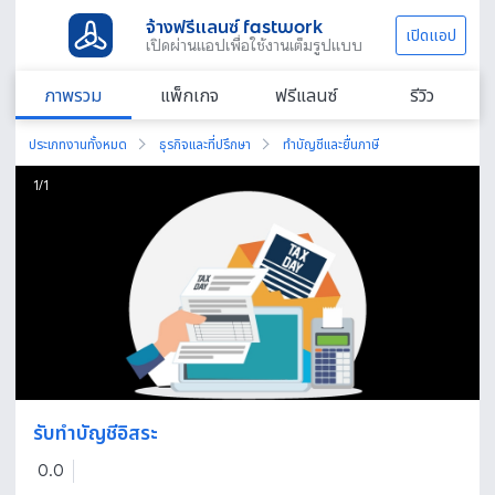
จ้างฟรีแลนซ์ fastwork
เปิดแอป
เปิดผ่านแอปเพื่อใช้งานเต็มรูปแบบ
ภาพรวม
แพ็กเกจ
ฟรีแลนซ์
รีวิว
ประเภทงานทั้งหมด
ธุรกิจและที่ปรึกษา
ทำบัญชีและยื่นภาษี
1
/
1
รับทำบัญชีอิสระ
0.0