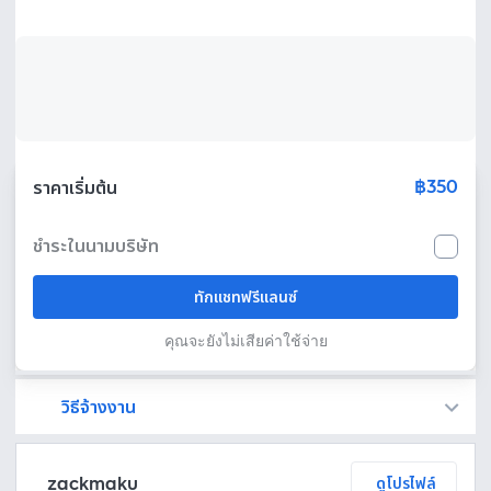
฿350
ราคาเริ่มต้น
ชำระในนามบริษัท
ทักแชทฟรีแลนซ์
คุณจะยังไม่เสียค่าใช้จ่าย
วิธีจ้างงาน
Fastwork เป็นตัวกลางถือเงินของคุณ เพื่อความปลอดภัย และฟรีแลนซ์จะได้รับเงิน หลังจากผู้ว่าจ้างจะกดอนุมัติงานแล้วเท่านั้น!
ทักแชทเพื่อคุยรายละเอียดและบรีฟงานกับฟรีแลนซ์ได้ทันทีโดยไม่มีค่าใช้จ่าย
ตกลงจ้างงาน โดยขอใบเสนอราคากับฟรีแลนซ์ ตรวจสอบรายละเอียดและชำระเงินได้ทันที
เมื่อฟรีแลนซ์ทำงานตามข้อตกลงและส่งงานขั้น สุดท้ายแล้ว ผู้จ้างสามารถตรวจสอบ ขอแก้ไขหรืออนุมัติได้ตามข้อตกลง
zackmaku
ดูโปรไฟล์