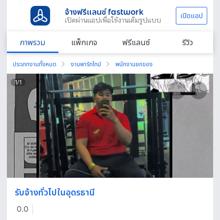
จ้างฟรีแลนซ์ fastwork
เปิดแอป
เปิดผ่านแอปเพื่อใช้งานเต็มรูปแบบ
ภาพรวม
แพ็กเกจ
ฟรีแลนซ์
รีวิว
ประเภทงานทั้งหมด
งานพาร์ทไทม์
พนักงานยกของ
1
/
1
รับจ้างทั่วไปในอุดรธานี
0.0