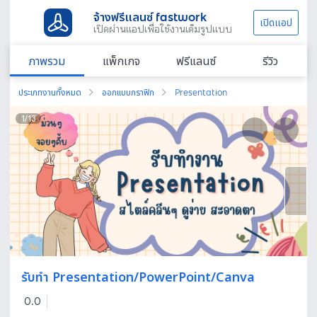
จ้างฟรีแลนซ์ fastwork
เปิดแอป
เปิดผ่านแอปเพื่อใช้งานเต็มรูปแบบ
ภาพรวม
แพ็กเกจ
ฟรีแลนซ์
รีวิว
ประเภทงานทั้งหมด
ออกแบบกราฟิก
Presentation
1
/
13
รับทำ Presentation/PowerPoint/Canva
0.0