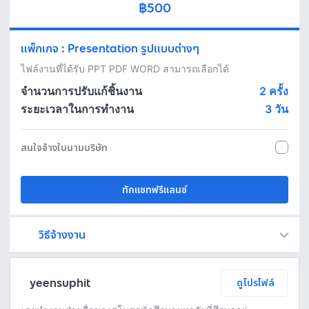
฿500
แพ็กเกจ
:
Presentation รูปแบบต่างๆ
ไฟล์งานที่ได้รับ PPT PDF WORD สามารถเลือกได้
จำนวนการปรับแก้ชิ้นงาน
2 ครั้ง
ระยะเวลาในการทำงาน
3
วัน
สนใจจ้างในนามบริษัท
ทักแชทฟรีแลนซ์
วิธีจ้างงาน
Fastwork เป็นตัวกลางถือเงินของคุณ เพื่อความปลอดภัย และฟรีแลนซ์จะได้รับเงิน หลังจากผู้ว่าจ้างจะกดอนุมัติงานแล้วเท่านั้น!
ทักแชทเพื่อคุยรายละเอียดและบรีฟงานกับฟรีแลนซ์ได้ทันทีโดยไม่มีค่าใช้จ่าย
ตกลงจ้างงาน โดยขอใบเสนอราคากับฟรีแลนซ์ ตรวจสอบรายละเอียดและชำระเงินได้ทันที
เมื่อฟรีแลนซ์ทำงานตามข้อตกลงและส่งงานขั้น สุดท้ายแล้ว ผู้จ้างสามารถตรวจสอบ ขอแก้ไขหรืออนุมัติได้ตามข้อตกลง
yeensuphit
ดูโปรไฟล์