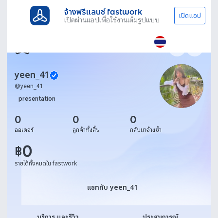
จ้างฟรีแลนซ์ fastwork
เปิดแอป
เปิดผ่านแอปเพื่อใช้งานเต็มรูปแบบ
yeen_41
@
yeen_41
presentation
0
0
0
ออเดอร์
ลูกค้าทั้งสิ้น
กลับมาจ้างซ้ำ
0
฿
รายได้ทั้งหมดใน fastwork
แชทกับ yeen_41
แชทกับ yeen_41
บริการ และรีวิว
ประสบการณ์