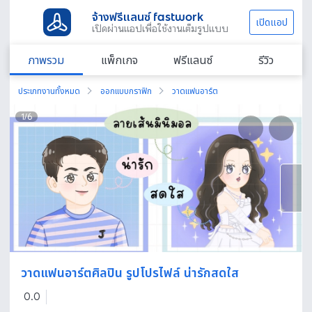
จ้างฟรีแลนซ์ fastwork
เปิดแอป
เปิดผ่านแอปเพื่อใช้งานเต็มรูปแบบ
ภาพรวม
แพ็กเกจ
ฟรีแลนซ์
รีวิว
ประเภทงานทั้งหมด
ออกแบบกราฟิก
วาดแฟนอาร์ต
1
/
6
วาดแฟนอาร์ตศิลปิน รูปโปรไฟล์ น่ารักสดใส
0.0