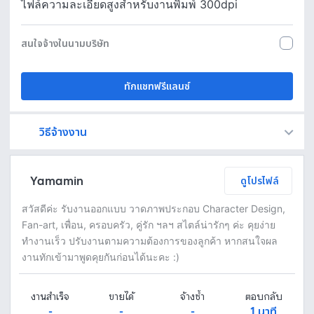
ไฟล์ความละเอียดสูงสำหรับงานพิมพ์ 300dpi
สนใจจ้างในนามบริษัท
ทักแชทฟรีแลนซ์
วิธีจ้างงาน
Fastwork เป็นตัวกลางถือเงินของคุณ เพื่อความปลอดภัย และฟรีแลนซ์จะได้รับเงิน หลังจากผู้ว่าจ้างจะกดอนุมัติงานแล้วเท่านั้น!
ทักแชทเพื่อคุยรายละเอียดและบรีฟงานกับฟรีแลนซ์ได้ทันทีโดยไม่มีค่าใช้จ่าย
ตกลงจ้างงาน โดยขอใบเสนอราคากับฟรีแลนซ์ ตรวจสอบรายละเอียดและชำระเงินได้ทันที
เมื่อฟรีแลนซ์ทำงานตามข้อตกลงและส่งงานขั้น สุดท้ายแล้ว ผู้จ้างสามารถตรวจสอบ ขอแก้ไขหรืออนุมัติได้ตามข้อตกลง
Yamamin
ดูโปรไฟล์
สวัสดีค่ะ รับงานออกแบบ วาดภาพประกอบ Character Design,
Fan-art, เพื่อน, ครอบครัว, คู่รัก ฯลฯ สไตล์น่ารักๆ ค่ะ คุยง่าย
ทำงานเร็ว ปรับงานตามความต้องการของลูกค้า หากสนใจผล
งานทักเข้ามาพูดคุยกันก่อนได้นะคะ :)
งานสำเร็จ
ขายได้
จ้างซ้ำ
ตอบกลับ
-
-
-
1 นาที