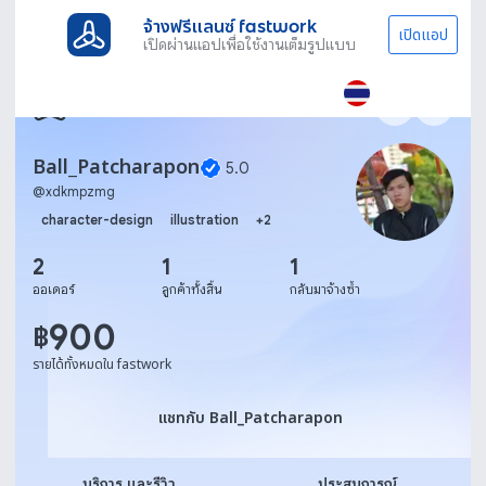
จ้างฟรีแลนซ์ fastwork
เปิดแอป
เปิดผ่านแอปเพื่อใช้งานเต็มรูปแบบ
Ball_Patcharapon
5.0
@
xdkmpzmg
character-design
illustration
+
2
2
1
1
ออเดอร์
ลูกค้าทั้งสิ้น
กลับมาจ้างซ้ำ
900
฿
รายได้ทั้งหมดใน fastwork
แชทกับ Ball_Patcharapon
แชทกับ Ball_Patcharapon
บริการ และรีวิว
ประสบการณ์