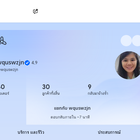
Ask AI
wquswzjn
4.9
@
wquswzjn
40
30
9
อเดอร์
ลูกค้าทั้งสิ้น
กลับมาจ้างซ้ำ
แชทกับ wquswzjn
แชทกับ wquswzjn
ตอบกลับภายใน ~7 นาที
บริการ และรีวิว
ประสบการณ์