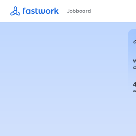
Jobboard
อ