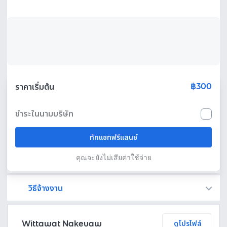
฿300
ราคาเริ่มต้น
ชำระในนามบริษัท
ทักแชทฟรีแลนซ์
คุณจะยังไม่เสียค่าใช้จ่าย
วิธีจ้างงาน
Fastwork เป็นตัวกลางถือเงินของคุณ เพื่อความปลอดภัย และฟรีแลนซ์จะได้รับเงิน หลังจากผู้ว่าจ้างจะกดอนุมัติงานแล้วเท่านั้น!
ทักแชทเพื่อคุยรายละเอียดและบรีฟงานกับฟรีแลนซ์ได้ทันทีโดยไม่มีค่าใช้จ่าย
ตกลงจ้างงาน โดยขอใบเสนอราคากับฟรีแลนซ์ ตรวจสอบรายละเอียดและชำระเงินได้ทันที
เมื่อฟรีแลนซ์ทำงานตามข้อตกลงและส่งงานขั้น สุดท้ายแล้ว ผู้จ้างสามารถตรวจสอบ ขอแก้ไขหรืออนุมัติได้ตามข้อตกลง
Wittawat Nakeuaw
ดูโปรไฟล์