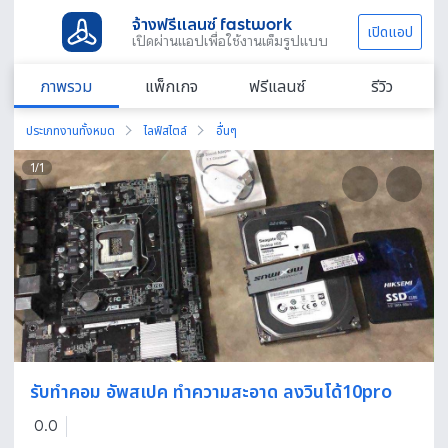
จ้างฟรีแลนซ์ fastwork
เปิดแอป
เปิดผ่านแอปเพื่อใช้งานเต็มรูปแบบ
ภาพรวม
แพ็กเกจ
ฟรีแลนซ์
รีวิว
ประเภทงานทั้งหมด
ไลฟ์สไตล์
อื่นๆ
1
/
1
รับทำคอม อัพสเปค ทำความสะอาด ลงวินโด้10pro
0.0