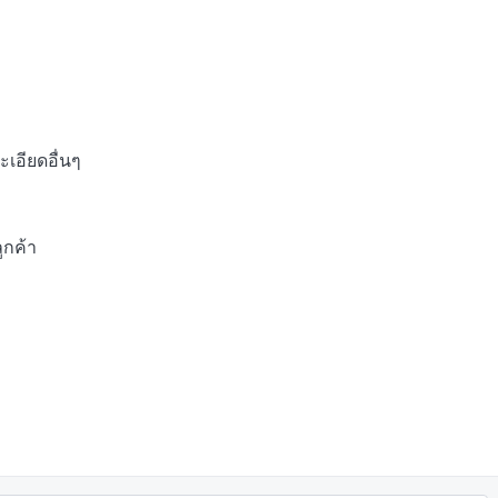
อียดอื่นๆ

กค้า
