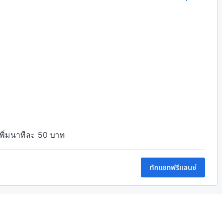
เพิ่มนาทีละ 50 บาท
ทักแชทฟรีแลนซ์