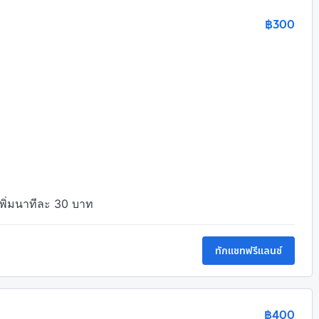
฿300
เพิ่มนาทีละ 30 บาท
ทักแชทฟรีแลนซ์
฿400