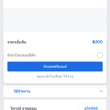
฿200
ราคาเริ่มต้น
ชำระในนามบริษัท
ทักแชทฟรีแลนซ์
คุณจะยังไม่เสียค่าใช้จ่าย
วิธีจ้างงาน
Fastwork เป็นตัวกลางถือเงินของคุณ เพื่อความปลอดภัย และฟรีแลนซ์จะได้รับเงิน หลังจากผู้ว่าจ้างจะกดอนุมัติงานแล้วเท่านั้น!
ทักแชทเพื่อคุยรายละเอียดและบรีฟงานกับฟรีแลนซ์ได้ทันทีโดยไม่มีค่าใช้จ่าย
ตกลงจ้างงาน โดยขอใบเสนอราคากับฟรีแลนซ์ ตรวจสอบรายละเอียดและชำระเงินได้ทันที
เมื่อฟรีแลนซ์ทำงานตามข้อตกลงและส่งงานขั้น สุดท้ายแล้ว ผู้จ้างสามารถตรวจสอบ ขอแก้ไขหรืออนุมัติได้ตามข้อตกลง
วิภาวนี ราญรอน
ดูโปรไฟล์