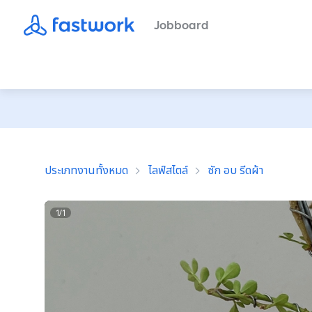
Jobboard
ประเภทงานทั้งหมด
ไลฟ์สไตล์
ซัก อบ รีดผ้า
1
/
1