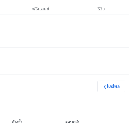
ฟรีแลนซ์
รีวิว
ดูโปรไฟล์
จ้างซ้ำ
ตอบกลับ