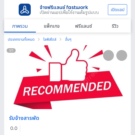
จ้างฟรีแลนซ์ fastwork
เปิดแอป
เปิดผ่านแอปเพื่อใช้งานเต็มรูปแบบ
ภาพรวม
แพ็กเกจ
ฟรีแลนซ์
รีวิว
ประเภทงานทั้งหมด
ไลฟ์สไตล์
อื่นๆ
1
/
1
รับจ้างสารพัด
0.0