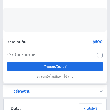
฿500
ราคาเริ่มต้น
ชำระในนามบริษัท
ทักแชทฟรีแลนซ์
คุณจะยังไม่เสียค่าใช้จ่าย
วิธีจ้างงาน
Fastwork เป็นตัวกลางถือเงินของคุณ เพื่อความปลอดภัย และฟรีแลนซ์จะได้รับเงิน หลังจากผู้ว่าจ้างจะกดอนุมัติงานแล้วเท่านั้น!
ทักแชทเพื่อคุยรายละเอียดและบรีฟงานกับฟรีแลนซ์ได้ทันทีโดยไม่มีค่าใช้จ่าย
ตกลงจ้างงาน โดยขอใบเสนอราคากับฟรีแลนซ์ ตรวจสอบรายละเอียดและชำระเงินได้ทันที
เมื่อฟรีแลนซ์ทำงานตามข้อตกลงและส่งงานขั้น สุดท้ายแล้ว ผู้จ้างสามารถตรวจสอบ ขอแก้ไขหรืออนุมัติได้ตามข้อตกลง
DalJl
ดูโปรไฟล์