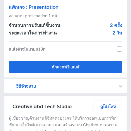
แพ็กเกจ
:
Presentation
ออกแบบ presenation 1 หน้า
จำนวนการปรับแก้ชิ้นงาน
2 ครั้ง
ระยะเวลาในการทำงาน
2
วัน
สนใจจ้างในนามบริษัท
ทักแชทฟรีแลนซ์
วิธีจ้างงาน
Fastwork เป็นตัวกลางถือเงินของคุณ เพื่อความปลอดภัย และฟรีแลนซ์จะได้รับเงิน หลังจากผู้ว่าจ้างจะกดอนุมัติงานแล้วเท่านั้น!
ทักแชทเพื่อคุยรายละเอียดและบรีฟงานกับฟรีแลนซ์ได้ทันทีโดยไม่มีค่าใช้จ่าย
ตกลงจ้างงาน โดยขอใบเสนอราคากับฟรีแลนซ์ ตรวจสอบรายละเอียดและชำระเงินได้ทันที
เมื่อฟรีแลนซ์ทำงานตามข้อตกลงและส่งงานขั้น สุดท้ายแล้ว ผู้จ้างสามารถตรวจสอบ ขอแก้ไขหรืออนุมัติได้ตามข้อตกลง
Creative abd Tech Studio
ดูโปรไฟล์
ผู้เชี่ยวชาญด้านงานดิจิทัลครบวงจร ให้บริการออกแบบกราฟิก
พัฒนาเว็บไซต์ แปลภาษา และสร้างระบบ Chatbot ตามความ