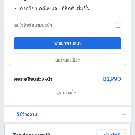
•
เกรดวิชา คณิต และ ฟิสิกส์ เพิ่มขึ้น
สนใจจ้างในนามบริษัท
ทักแชทฟรีแลนซ์
ย่อรายละเอียด
฿2,990
คอร์สเรียนล่วงหน้า
ดูรายละเอียด
วิธีจ้างงาน
Fastwork เป็นตัวกลางถือเงินของคุณ เพื่อความปลอดภัย และฟรีแลนซ์จะได้รับเงิน หลังจากผู้ว่าจ้างจะกดอนุมัติงานแล้วเท่านั้น!
ทักแชทเพื่อคุยรายละเอียดและบรีฟงานกับฟรีแลนซ์ได้ทันทีโดยไม่มีค่าใช้จ่าย
ตกลงจ้างงาน โดยขอใบเสนอราคากับฟรีแลนซ์ ตรวจสอบรายละเอียดและชำระเงินได้ทันที
เมื่อฟรีแลนซ์ทำงานตามข้อตกลงและส่งงานขั้น สุดท้ายแล้ว ผู้จ้างสามารถตรวจสอบ ขอแก้ไขหรืออนุมัติได้ตามข้อตกลง