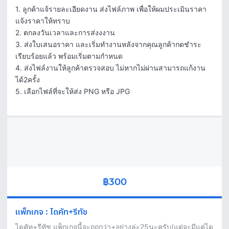
1. ลูกค้าแจ้รายละเอียดงาน ส่งไฟล์ภาพ เพื่อให้ผมประเมินราคา 
แจ้งราคาให้ทราบ

2. ตกลงวันเวลาและการส่งงงาน

3. ส่งใบเสนอราคา และเริ่มทำงานหลังจากคุณลูกค้ากดชำระ
เรียบร้อยแล้ว พร้อมเริ่มตามกำหนด

4. ส่งไฟล์งานให้ลูกค้าตรวจสอบ ไม่หากไม่ผ่านสามารถแก้งาน
ได้2ครั้ง

5. เลือกไฟล์ที่จะให้ส่ง PNG หรือ JPG
฿300
แพ็กเกจ
:
ไดคัท+รีทัช
ไดคัท+รีทัช แพ็กเกจนี้จะถูถกว่า+อย่างล่ะ25นะครับ(แต่จะมีแค่ได