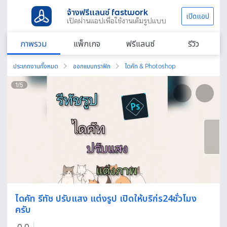
จ้างฟรีแลนซ์ fastwork
เปิดแอป
เปิดผ่านแอปเพื่อใช้งานเต็มรูปแบบ
ภาพรวม
แพ็กเกจ
ฟรีแลนซ์
รีวิว
ประเภทงานทั้งหมด
ออกแบบกราฟิก
ไดคัท & Photoshop
1
/
5
ไดคัท รีทัช ปรับแสง แต่งรูป เปิดให้บริก่ร24ชั่วโมง
ครับ