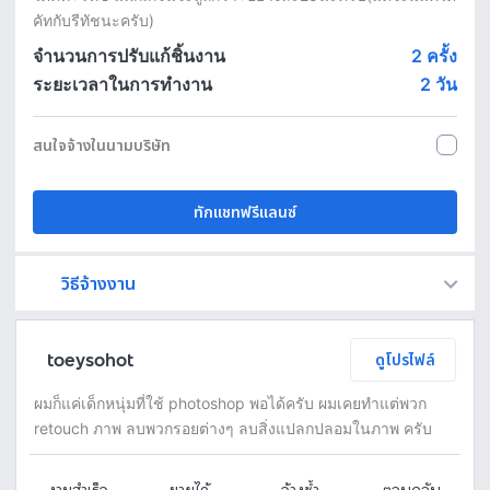
คัทกับรีทัชนะครับ)
จำนวนการปรับแก้ชิ้นงาน
2 ครั้ง
ระยะเวลาในการทำงาน
2
วัน
สนใจจ้างในนามบริษัท
ทักแชทฟรีแลนซ์
วิธีจ้างงาน
Fastwork เป็นตัวกลางถือเงินของคุณ เพื่อความปลอดภัย และฟรีแลนซ์จะได้รับเงิน หลังจากผู้ว่าจ้างจะกดอนุมัติงานแล้วเท่านั้น!
ทักแชทเพื่อคุยรายละเอียดและบรีฟงานกับฟรีแลนซ์ได้ทันทีโดยไม่มีค่าใช้จ่าย
ตกลงจ้างงาน โดยขอใบเสนอราคากับฟรีแลนซ์ ตรวจสอบรายละเอียดและชำระเงินได้ทันที
เมื่อฟรีแลนซ์ทำงานตามข้อตกลงและส่งงานขั้น สุดท้ายแล้ว ผู้จ้างสามารถตรวจสอบ ขอแก้ไขหรืออนุมัติได้ตามข้อตกลง
toeysohot
ดูโปรไฟล์
ผมก็แค่เด็กหนุ่มที่ใช้ photoshop พอได้ครับ ผมเคยทำแต่พวก
retouch ภาพ ลบพวกรอยต่างๆ ลบสิ่งแปลกปลอมในภาพ ครับ