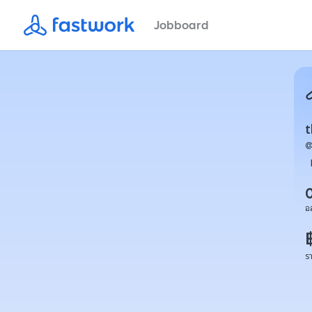
Jobboard
อ
ร