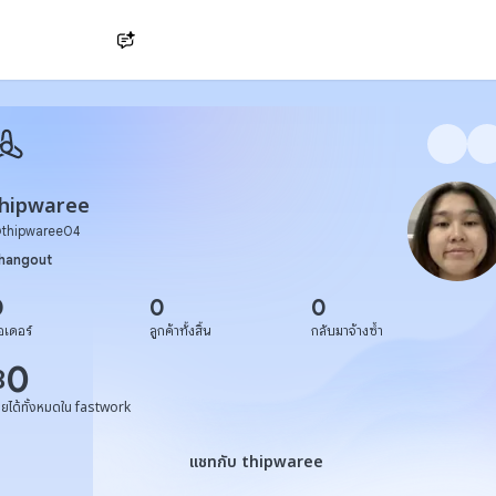
Ask AI
thipwaree
@
thipwaree04
hangout
0
0
0
อเดอร์
ลูกค้าทั้งสิ้น
กลับมาจ้างซ้ำ
0
฿
ายได้ทั้งหมดใน fastwork
แชทกับ thipwaree
แชทกับ thipwaree