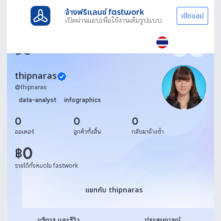
จ้างฟรีแลนซ์ fastwork
เปิดแอป
เปิดผ่านแอปเพื่อใช้งานเต็มรูปแบบ
thipnaras
@
thipnaras
data-analyst
infographics
0
0
0
ออเดอร์
ลูกค้าทั้งสิ้น
กลับมาจ้างซ้ำ
0
฿
รายได้ทั้งหมดใน fastwork
แชทกับ thipnaras
แชทกับ thipnaras
บริการ และรีวิว
ประสบการณ์