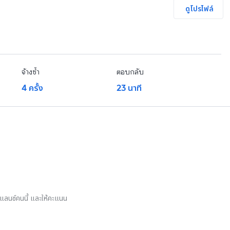
ดูโปรไฟล์
จ้างซ้ำ
ตอบกลับ
4 ครั้ง
23 นาที
รีแลนซ์คนนี้ และให้คะแนน