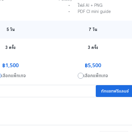
	•	ไฟล์ AI + PNG

	•	PDF CI mini guide
5
วัน
7
วัน
3 ครั้ง
3 ครั้ง
฿1,500
฿5,500
เลือกแพ็กเกจ
เลือกแพ็กเกจ
ทักแชทฟรีแลนซ์