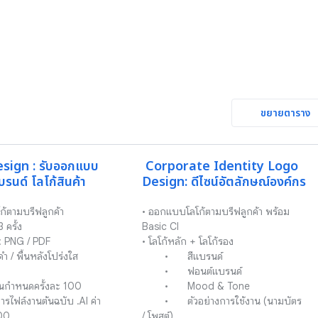
ขยายตาราง
sign : รับออกแบบ
Corporate Identity Logo 
บรนด์ โลโก้สินค้า
Design: ดีไซน์อัตลักษณ์องค์กร
้ตามบรีฟลูกค้า

• ออกแบบโลโก้ตามบรีฟลูกค้า พร้อม 
 ครั้ง

Basic CI

l: PNG / PDF

• โลโก้หลัก + โลโก้รอง

ดำ / พื้นหลังโปร่งใส

	•	สีแบรนด์

	•	ฟอนต์แบรนด์

ินกำหนดครั้งละ 100

	•	Mood & Tone

	•	ตัวอย่างการใช้งาน (นามบัตร 
/ โพสต์)
