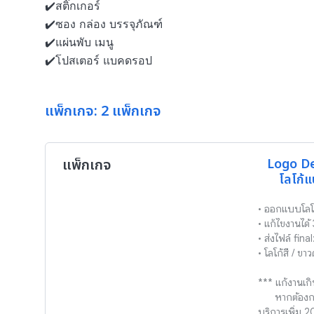
✔️สติ๊กเกอร์

✔️ซอง กล่อง บรรจุภัณฑ์

✔️แผ่นพับ เมนู

✔️โปสเตอร์ แบคดรอป
แพ็กเกจ: 2 แพ็กเกจ
แพ็กเกจ
Logo De
โลโก้แ
• ออกแบบโลโก
• แก้ไขงานได้ 3
• ส่งไฟล์ fina
• โลโก้สี / ขาว
*** แก้งานเก
      หากต้องการไฟล์งานต้นฉบับ .AI ค่า