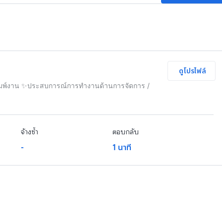
ดูโปรไฟล์
พิมพ์งาน ✨ประสบการณ์การทำงานด้านการจัดการ /
จ้างซ้ำ
ตอบกลับ
-
1 นาที