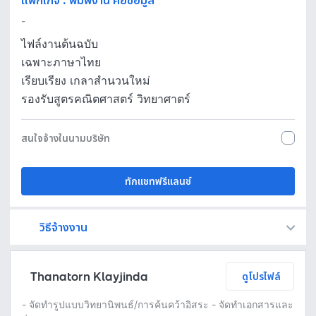
แพ็กเกจ
:
พิมพ์งาน คีย์ข้อมูล
-
ไฟล์งานต้นฉบับ
เฉพาะภาษาไทย
เรียบเรียง เกลาสำนวนใหม่
รองรับสูตรคณิตศาสตร์ วิทยาศาตร์
สนใจจ้างในนามบริษัท
ทักแชทฟรีแลนซ์
วิธีจ้างงาน
Fastwork เป็นตัวกลางถือเงินของคุณ เพื่อความปลอดภัย และฟรีแลนซ์จะได้รับเงิน หลังจากผู้ว่าจ้างจะกดอนุมัติงานแล้วเท่านั้น!
ทักแชทเพื่อคุยรายละเอียดและบรีฟงานกับฟรีแลนซ์ได้ทันทีโดยไม่มีค่าใช้จ่าย
ตกลงจ้างงาน โดยขอใบเสนอราคากับฟรีแลนซ์ ตรวจสอบรายละเอียดและชำระเงินได้ทันที
เมื่อฟรีแลนซ์ทำงานตามข้อตกลงและส่งงานขั้น สุดท้ายแล้ว ผู้จ้างสามารถตรวจสอบ ขอแก้ไขหรืออนุมัติได้ตามข้อตกลง
Thanatorn Klayjinda
ดูโปรไฟล์
- จัดทำรูปแบบวิทยานิพนธ์/การค้นคว้าอิสระ - จัดทำเอกสารและ