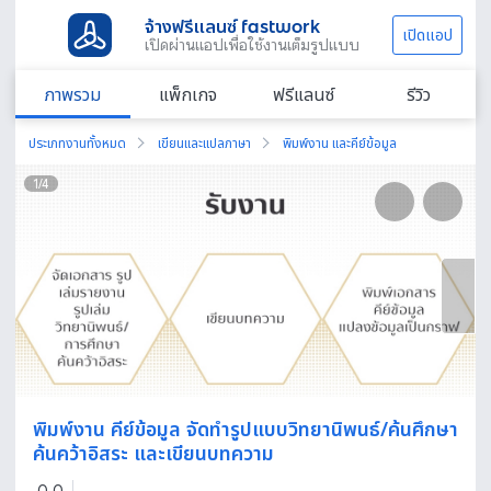
จ้างฟรีแลนซ์ fastwork
เปิดแอป
เปิดผ่านแอปเพื่อใช้งานเต็มรูปแบบ
ภาพรวม
แพ็กเกจ
ฟรีแลนซ์
รีวิว
ประเภทงานทั้งหมด
เขียนและแปลภาษา
พิมพ์งาน และคีย์ข้อมูล
1
/
4
พิมพ์งาน คีย์ข้อมูล จัดทำรูปแบบวิทยานิพนธ์/ค้นศึกษา
ค้นคว้าอิสระ และเขียนบทความ