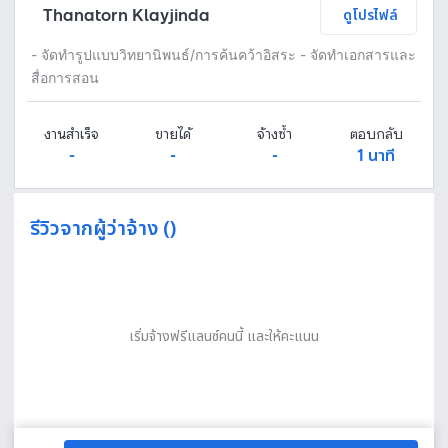
Thanatorn Klayjinda
ดูโปรไฟล์
- จัดทำรูปแบบวิทยานิพนธ์/การค้นคว้าอิสระ - จัดทำเอกสารและ
สื่อการสอน
งานสำเร็จ
ขายได้
จ้างซ้ำ
ตอบกลับ
-
-
-
1 นาที
รีวิวจากผู้ว่าจ้าง ()
เริ่มจ้างฟรีแลนซ์คนนี้ และให้คะแนน