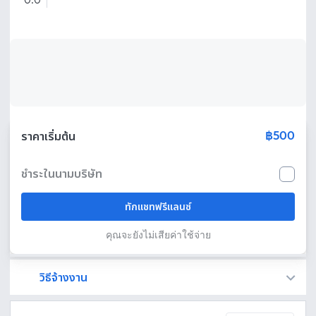
0.0
฿500
ราคาเริ่มต้น
ชำระในนามบริษัท
ทักแชทฟรีแลนซ์
คุณจะยังไม่เสียค่าใช้จ่าย
วิธีจ้างงาน
Fastwork เป็นตัวกลางถือเงินของคุณ เพื่อความปลอดภัย และฟรีแลนซ์จะได้รับเงิน หลังจากผู้ว่าจ้างจะกดอนุมัติงานแล้วเท่านั้น!
ทักแชทเพื่อคุยรายละเอียดและบรีฟงานกับฟรีแลนซ์ได้ทันทีโดยไม่มีค่าใช้จ่าย
ตกลงจ้างงาน โดยขอใบเสนอราคากับฟรีแลนซ์ ตรวจสอบรายละเอียดและชำระเงินได้ทันที
เมื่อฟรีแลนซ์ทำงานตามข้อตกลงและส่งงานขั้น สุดท้ายแล้ว ผู้จ้างสามารถตรวจสอบ ขอแก้ไขหรืออนุมัติได้ตามข้อตกลง