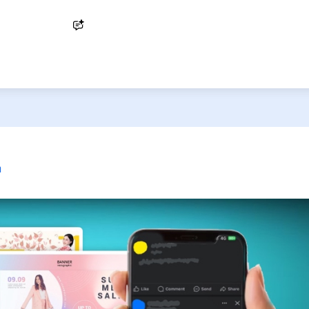
Ask AI
า