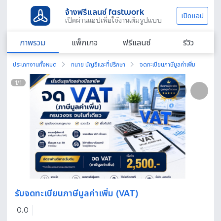
จ้างฟรีแลนซ์ fastwork
เปิดแอป
เปิดผ่านแอปเพื่อใช้งานเต็มรูปแบบ
ภาพรวม
แพ็กเกจ
ฟรีแลนซ์
รีวิว
ประเภทงานทั้งหมด
ทนาย บัญชีและที่ปรึกษา
จดทะเบียนภาษีมูลค่าเพิ่ม
1
/
1
รับจดทะเบียนภาษีมูลค่าเพิ่ม (VAT)
0.0