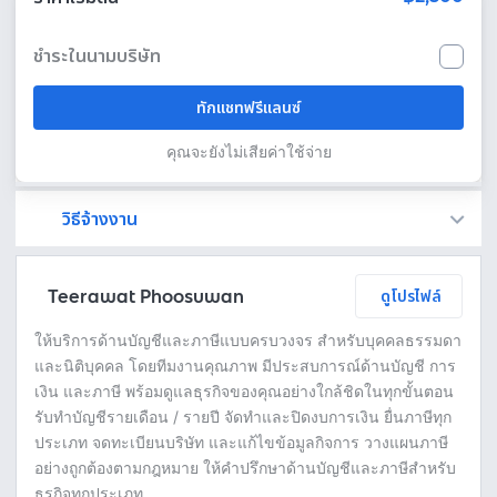
ชำระในนามบริษัท
ทักแชทฟรีแลนซ์
คุณจะยังไม่เสียค่าใช้จ่าย
วิธีจ้างงาน
Fastwork เป็นตัวกลางถือเงินของคุณ เพื่อความปลอดภัย และฟรีแลนซ์จะได้รับเงิน หลังจากผู้ว่าจ้างจะกดอนุมัติงานแล้วเท่านั้น!
ทักแชทเพื่อคุยรายละเอียดและบรีฟงานกับฟรีแลนซ์ได้ทันทีโดยไม่มีค่าใช้จ่าย
ตกลงจ้างงาน โดยขอใบเสนอราคากับฟรีแลนซ์ ตรวจสอบรายละเอียดและชำระเงินได้ทันที
เมื่อฟรีแลนซ์ทำงานตามข้อตกลงและส่งงานขั้น สุดท้ายแล้ว ผู้จ้างสามารถตรวจสอบ ขอแก้ไขหรืออนุมัติได้ตามข้อตกลง
Teerawat Phoosuwan
ดูโปรไฟล์
ให้บริการด้านบัญชีและภาษีแบบครบวงจร สำหรับบุคคลธรรมดา
และนิติบุคคล โดยทีมงานคุณภาพ มีประสบการณ์ด้านบัญชี การ
เงิน และภาษี พร้อมดูแลธุรกิจของคุณอย่างใกล้ชิดในทุกขั้นตอน
รับทำบัญชีรายเดือน / รายปี จัดทำและปิดงบการเงิน ยื่นภาษีทุก
ประเภท จดทะเบียนบริษัท และแก้ไขข้อมูลกิจการ วางแผนภาษี
อย่างถูกต้องตามกฎหมาย ให้คำปรึกษาด้านบัญชีและภาษีสำหรับ
ธุรกิจทุกประเภท