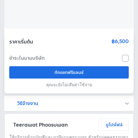
฿6,500
ราคาเริ่มต้น
ชำระในนามบริษัท
ทักแชทฟรีแลนซ์
คุณจะยังไม่เสียค่าใช้จ่าย
วิธีจ้างงาน
Fastwork เป็นตัวกลางถือเงินของคุณ เพื่อความปลอดภัย และฟรีแลนซ์จะได้รับเงิน หลังจากผู้ว่าจ้างจะกดอนุมัติงานแล้วเท่านั้น!
ทักแชทเพื่อคุยรายละเอียดและบรีฟงานกับฟรีแลนซ์ได้ทันทีโดยไม่มีค่าใช้จ่าย
ตกลงจ้างงาน โดยขอใบเสนอราคากับฟรีแลนซ์ ตรวจสอบรายละเอียดและชำระเงินได้ทันที
เมื่อฟรีแลนซ์ทำงานตามข้อตกลงและส่งงานขั้น สุดท้ายแล้ว ผู้จ้างสามารถตรวจสอบ ขอแก้ไขหรืออนุมัติได้ตามข้อตกลง
Teerawat Phoosuwan
ดูโปรไฟล์
ให้บริการด้านบัญชีและภาษีแบบครบวงจร สำหรับบุคคลธรรมดา