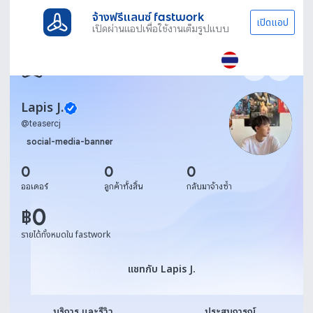
จ้างฟรีแลนซ์ fastwork
เปิดแอป
เปิดผ่านแอปเพื่อใช้งานเต็มรูปแบบ
Lapis J.
@
teasercj
social-media-banner
0
0
0
ออเดอร์
ลูกค้าทั้งสิ้น
กลับมาจ้างซ้ำ
0
฿
รายได้ทั้งหมดใน fastwork
แชทกับ Lapis J.
แชทกับ Lapis J.
บริการ และรีวิว
ประสบการณ์